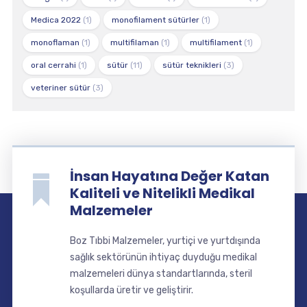
Medica 2022
(1)
monofilament sütürler
(1)
monoflaman
(1)
multifilaman
(1)
multifilament
(1)
oral cerrahi
(1)
sütür
(11)
sütür teknikleri
(3)
veteriner sütür
(3)
İnsan Hayatına Değer Katan
Kaliteli ve Nitelikli Medikal
Malzemeler
Boz Tıbbi Malzemeler, yurtiçi ve yurtdışında
sağlık sektörünün ihtiyaç duyduğu medikal
malzemeleri dünya standartlarında, steril
koşullarda üretir ve geliştirir.