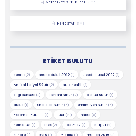
VETERINER SÜTÜRLERI
14 MB
HEMOSTAT
13 MB
ETIKET BULUTU
aeedc
(2)
aeedc dubai 2019
(1)
aeedc dubai 2022
(1)
Antibakteriyel Sütür
(2)
arab health
(1)
bilgi bankası
(2)
cerrahi sütür
(9)
dental sütür
(7)
dubai
(1)
emilebilir sütür
(5)
emilmeyen sütür
(5)
Expomed Eurasia
(1)
fuar
(10)
haber
(5)
hemostat
(1)
idex
(2)
ids 2019
(1)
Katgüt
(4)
kongre
(1)
kurs
(1)
Medica
(1)
medica 2018
(2)