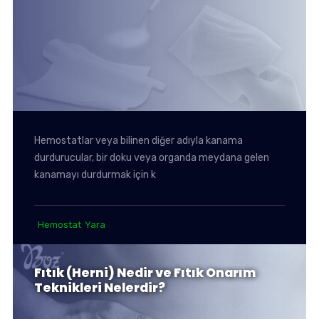
Hemostatlar veya bilinen diğer adıyla kanama
durdurucular, bir doku veya organda meydana gelen
kanamayı durdurmak için k
Hemostat
Yara
Fıtık (Herni) Nedir ve Fıtık Onarım
Teknikleri Nelerdir?