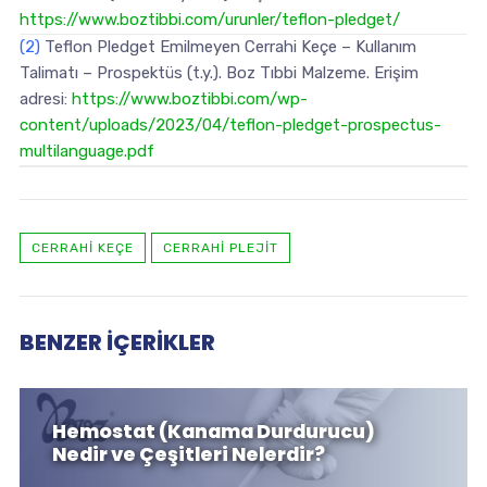
https://www.boztibbi.com/urunler/teflon-pledget/
(2)
Teflon Pledget Emilmeyen Cerrahi Keçe – Kullanım
Talimatı – Prospektüs (t.y.). Boz Tıbbi Malzeme. Erişim
adresi:
https://www.boztibbi.com/wp-
content/uploads/2023/04/teflon-pledget-prospectus-
multilanguage.pdf
CERRAHI KEÇE
CERRAHI PLEJIT
BENZER İÇERIKLER
Hemostat (Kanama Durdurucu)
Nedir ve Çeşitleri Nelerdir?