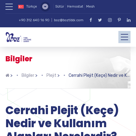
Türkçe
Sütür
Hemostat
Mesh
+90 312 640 16 90
|
boz@boztibbi.com
Bilgiler
>
Bilgiler
>
Plejit
>
Cerrahi Plejit (Keçe) Nedir ve Kullanım Alanları Nerelerdir?
Cerrahi Plejit (Keçe)
Nedir ve Kullanım