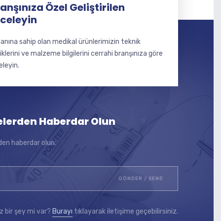
anşınıza Özel Geliştirilen
nceleyin
lanına sahip olan medikal ürünlerimizin teknik
liklerini ve malzeme bilgilerini cerrahi branşınıza göre
eleyin.
elerden Haberdar Olun
den haberdar olun:
z bir şey mi var?
Burayı
tıklayarak iletişime geçebilirsiniz.