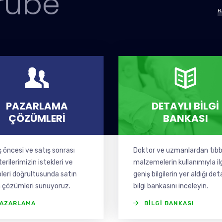
rübe
H
PAZARLAMA
DETAYLI BILGI
ÇÖZÜMLERI
BANKASI
ş öncesi ve satış sonrası
Doktor ve uzmanlardan tıbb
rilerimizin istekleri ve
malzemelerin kullanımıyla ilg
pleri doğrultusunda satın
geniş bilgilerin yer aldığı det
 çözümleri sunuyoruz.
bilgi bankasını inceleyin.
AZARLAMA
BILGI BANKASI