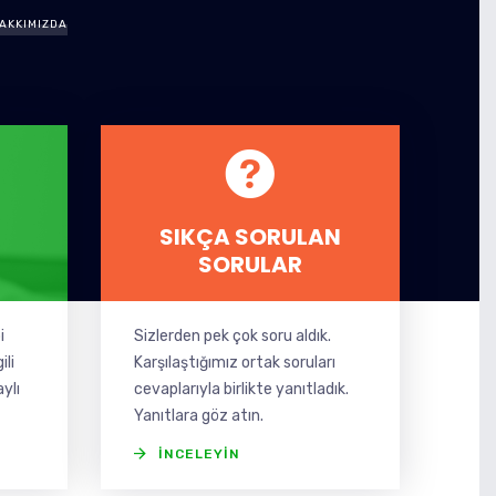
AKKIMIZDA
SIKÇA SORULAN
SORULAR
i
Sizlerden pek çok soru aldık.
ili
Karşılaştığımız ortak soruları
aylı
cevaplarıyla birlikte yanıtladık.
Yanıtlara göz atın.
İNCELEYIN