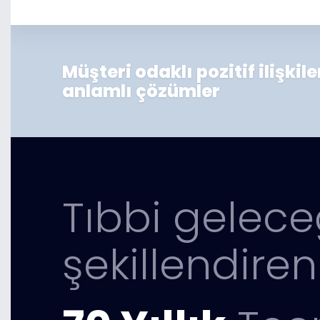
Müşteri odaklı pozitif ilişkil
anlamlı çözümler
Tıbbi gelece
şekillendiren