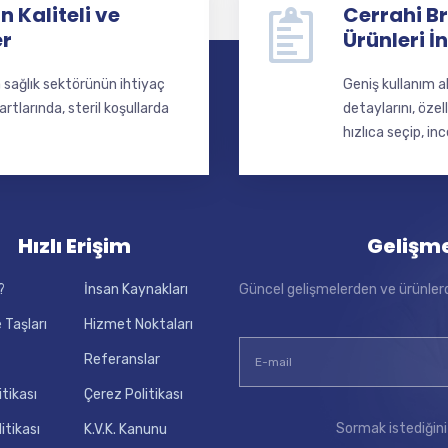
 Kaliteli ve
Cerrahi Br
er
Ürünleri İ
a sağlık sektörünün ihtiyaç
Geniş kullanım a
larında, steril koşullarda
detaylarını, özel
hızlıca seçip, inc
Hızlı Erişim
Gelişm
?
İnsan Kaynakları
Güncel gelişmelerden ve ürünler
 Taşları
Hizmet Noktaları
Referanslar
itikası
Çerez Politikası
Sormak istediğini
litikası
K.V.K. Kanunu