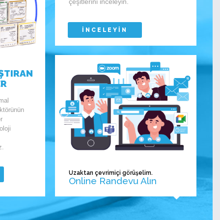
çeşitlerini inceleyin.
İNCELEYİN
ŞTIRAN
ER
imal
ektörünün
r
loji
z.
Uzaktan çevrimiçi görüşelim.
Online Randevu Alın