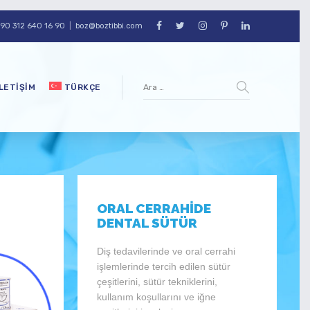
90 312 640 16 90
|
boz@boztibbi.com
İLETIŞIM
TÜRKÇE
ORAL CERRAHİDE
DENTAL SÜTÜR
Diş tedavilerinde ve oral cerrahi
işlemlerinde tercih edilen sütür
çeşitlerini, sütür tekniklerini,
kullanım koşullarını ve iğne