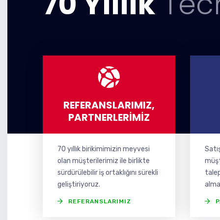
70 Yıllık
Tec
REFERANSLARIMIZ,
PARTNERLERIMIZ
70 yıllık birikimimizin meyvesi
Satı
olan müşterilerimiz ile birlikte
müşte
sürdürülebilir iş ortaklığını sürekli
tale
geliştiriyoruz.
alma
REFERANSLARIMIZ
P