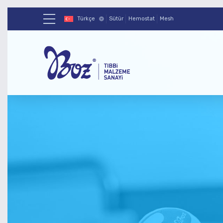
Türkçe
Sütür
Hemostat
Mesh