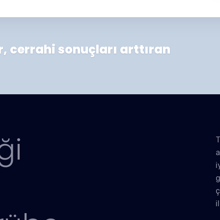
er, cerrahi sonuçları arttıran
ği
T
a
i
g
ç
i