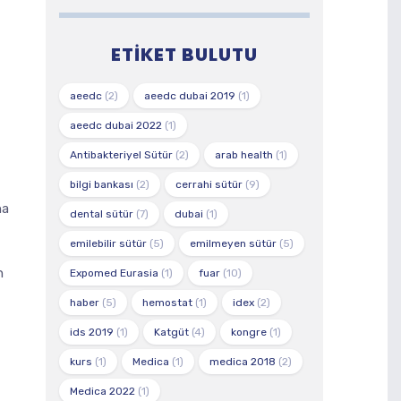
ETIKET BULUTU
aeedc
(2)
aeedc dubai 2019
(1)
aeedc dubai 2022
(1)
Antibakteriyel Sütür
(2)
arab health
(1)
bilgi bankası
(2)
cerrahi sütür
(9)
na
dental sütür
(7)
dubai
(1)
emilebilir sütür
(5)
emilmeyen sütür
(5)
n
Expomed Eurasia
(1)
fuar
(10)
haber
(5)
hemostat
(1)
idex
(2)
ids 2019
(1)
Katgüt
(4)
kongre
(1)
kurs
(1)
Medica
(1)
medica 2018
(2)
Medica 2022
(1)