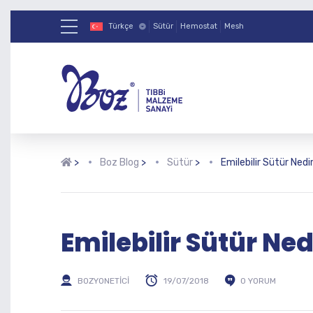
Türkçe
Sütür
Hemostat
Mesh
>
Boz Blog
>
Sütür
>
Emilebilir Sütür Nedir
Emilebilir Sütür Ned
BOZYONETICI
19/07/2018
0 YORUM