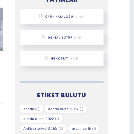
ÜRÜN KATALOĞU
12 MB
DENTAL SÜTÜR
3 MB
HEMOSTAT
13 MB
ETIKET BULUTU
aeedc
(2)
aeedc dubai 2019
(1)
aeedc dubai 2022
(1)
Antibakteriyel Sütür
(2)
arab health
(1)