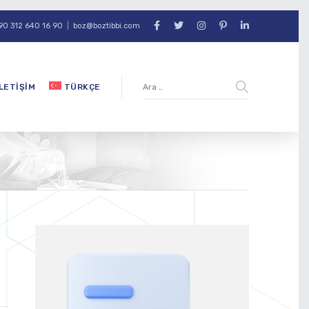
90 312 640 16 90
|
boz@boztibbi.com
İLETIŞIM
TÜRKÇE