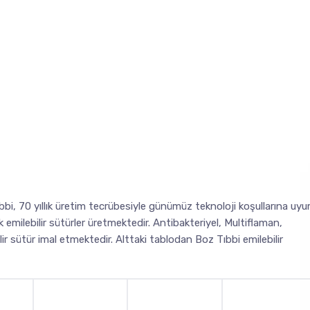
ıbbi, 70 yıllık üretim tecrübesiyle günümüz teknoloji koşullarına uy
k emilebilir sütürler üretmektedir. Antibakteriyel, Multiflaman,
ir sütür imal etmektedir. Alttaki tablodan Boz Tıbbi emilebilir