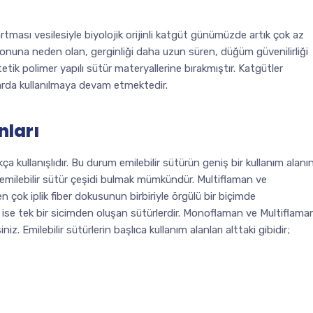
artması vesilesiyle biyolojik orijinli katgüt günümüzde artık çok az
yonuna neden olan, gerginliği daha uzun süren, düğüm güvenilirliği
tik polimer yapılı sütür materyallerine bırakmıştır. Katgütler
arda kullanılmaya devam etmektedir.
nları
kça kullanışlıdır. Bu durum emilebilir sütürün geniş bir kullanım alanı
emilebilir sütür çeşidi bulmak mümkündür. Multiflaman ve
 çok iplik fiber dokusunun birbiriyle örgülü bir biçimde
ise tek bir sicimden oluşan sütürlerdir. Monoflaman ve Multiflama
z. Emilebilir sütürlerin başlıca kullanım alanları alttaki gibidir;