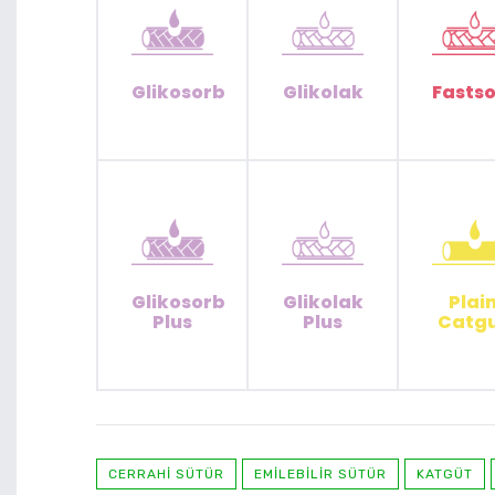
Glikosorb
Glikolak
Fasts
Glikosorb
Glikolak
Plai
Plus
Plus
Catg
CERRAHI SÜTÜR
EMILEBILIR SÜTÜR
KATGÜT