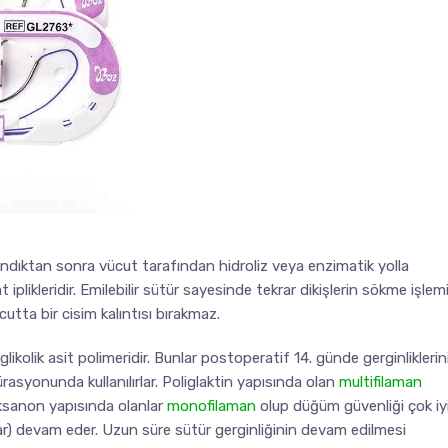
andıktan sonra vücut tarafından hidroliz veya enzimatik yolla
plikleridir. Emilebilir sütür sayesinde tekrar dikişlerin sökme işlem
cutta bir cisim kalıntısı bırakmaz.
i glikolik asit polimeridir. Bunlar postoperatif 14. günde gerginliklerin
asyonunda kullanılırlar. Poliglaktin yapısında olan
multifilaman
oksanon yapısında olanlar
monofilaman
olup düğüm güvenliği çok iy
ar) devam eder. Uzun süre sütür gerginliğinin devam edilmesi