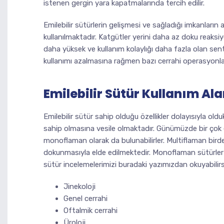
istenen gergin yara kapatmalarında tercih edilir.
Emilebilir sütürlerin gelişmesi ve sağladığı imkanların 
kullanılmaktadır. Katgütler yerini daha az doku reaksi
daha yüksek ve kullanım kolaylığı daha fazla olan sente
kullanımı azalmasına rağmen bazı cerrahi operasyonl
Emilebilir Sütür Kullanım Ala
Emilebilir sütür sahip olduğu özellikler dolayısıyla oldu
sahip olmasına vesile olmaktadır. Günümüzde bir çok 
monoflaman olarak da bulunabilirler. Multiflaman birden
dokunmasıyla elde edilmektedir. Monoflaman sütürler 
sütür incelemelerimizi buradaki yazımızdan okuyabilirsini
Jinekoloji
Genel cerrahi
Oftalmik cerrahi
Üroloji