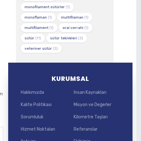
monofilament sütürler
(1)
monoflaman
(1)
multifilaman
(1)
multifilament
(1)
oral cerrahi
(1)
sütür
(11)
sütür teknikleri
(3)
veteriner sütür
(3)
KURUMSAL
Hakkımızda
İnsan Kaynakları
um
Kalite Politikası
Misyon ve Değerler
Sorumluluk
Kilometre Taşları
Hizmet Noktaları
Referanslar