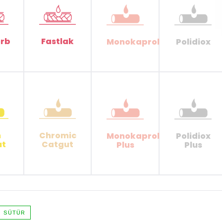
orb
Fastlak
Monokaprol
Polidiox
n
Chromic
Monokaprol
Polidiox
ut
Catgut
Plus
Plus
SÜTÜR