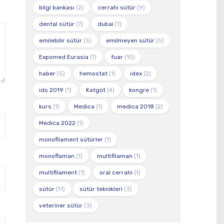
bilgi bankası
(2)
cerrahi sütür
(9)
dental sütür
(7)
dubai
(1)
emilebilir sütür
(5)
emilmeyen sütür
(5)
Expomed Eurasia
(1)
fuar
(10)
haber
(5)
hemostat
(1)
idex
(2)
ids 2019
(1)
Katgüt
(4)
kongre
(1)
kurs
(1)
Medica
(1)
medica 2018
(2)
Medica 2022
(1)
monofilament sütürler
(1)
monoflaman
(1)
multifilaman
(1)
multifilament
(1)
oral cerrahi
(1)
sütür
(11)
sütür teknikleri
(3)
veteriner sütür
(3)