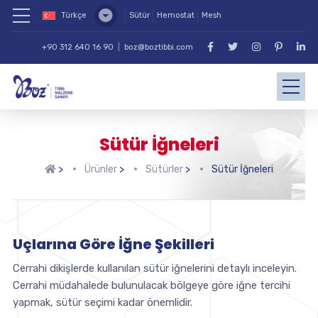
Türkçe
Sütür
Hemostat
Mesh
+90 312 640 16 90
|
boz@boztibbi.com
Sütür İğneleri
>
Ürünler
>
Sütürler
>
Sütür İğneleri
Uçlarına Göre İğne Şekilleri
Cerrahi dikişlerde kullanılan sütür iğnelerini detaylı inceleyin.
Cerrahi müdahalede bulunulacak bölgeye göre iğne tercihi
yapmak, sütür seçimi kadar önemlidir.