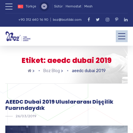
Türkçe
Sütür
Hemostat
Mesh
+90 312 640 16 90
|
boz@boztibbi.com
Etiket: aeedc dubai 2019
>
Boz Blog
>
aeedc dubai 2019
AEEDC Dubai 2019 Uluslararası Dişçilik
Fuarındaydık
26/03/2019