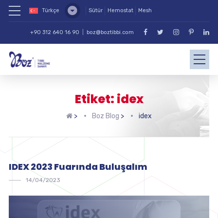
Türkçe
Sütür
Hemostat
Mesh
+90 312 640 16 90
|
boz@boztibbi.com
Etiket: idex
>
Boz Blog
>
idex
IDEX 2023 Fuarında Buluşalım
14/04/2023