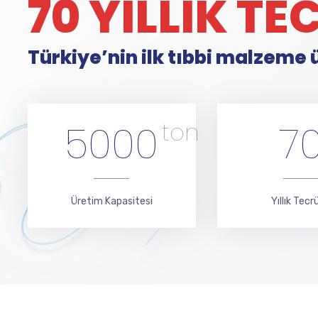
70 YILLIK T
Türkiye’nin ilk tıbbi malzeme ü
5000
ton
7
Üretim Kapasitesi
Yıllık Tecr