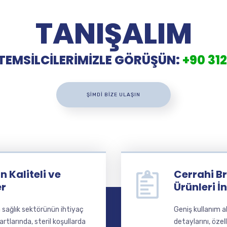
TANIŞALIM
TEMSİLCİLERİMİZLE GÖRÜŞÜN:
+90 312
ŞIMDI BIZE ULAŞIN
 Kaliteli ve
Cerrahi Br
er
Ürünleri İ
a sağlık sektörünün ihtiyaç
Geniş kullanım a
larında, steril koşullarda
detaylarını, özel