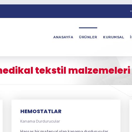
+
ANASAYFA
ÜRÜNLER
KURUMSAL
medikal tekstil malzemeleri ü
HEMOSTATLAR
Kanama Durdurucular
Hassas bir materyal olan kanama durdurucular