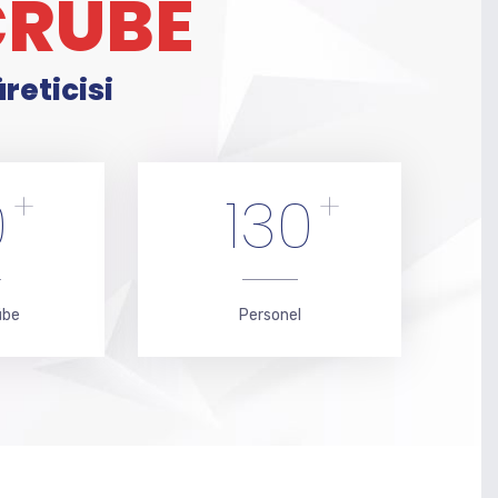
ECRÜBE
reticisi
0
+
130
+
übe
Personel