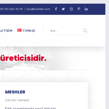
90 312 640 16 90
|
boz@boztibbi.com
İLETIŞIM
TÜRKÇE
reticisidir.
MESHLER
Cerrahi Yamalar
Fıtık onarımlarında zayıf dokuları