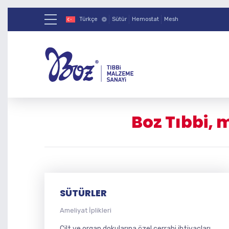
Türkçe
Sütür
Hemostat
Mesh
Boz Tıbbi, 
SÜTÜRLER
Ameliyat İplikleri
Cilt ve organ dokularına özel cerrahi ihtiyaçları