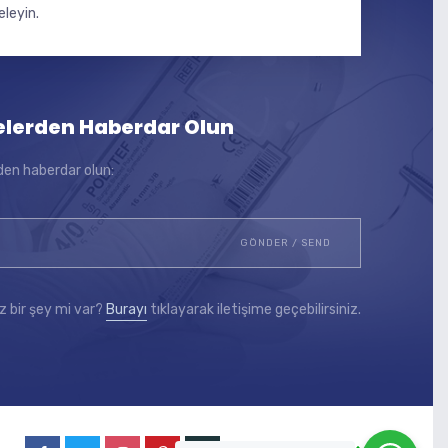
eleyin.
elerden Haberdar Olun
den haberdar olun:
z bir şey mi var?
Burayı
tıklayarak iletişime geçebilirsiniz.