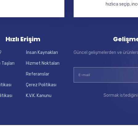
hızlıca seçip, inc
Hızlı Erişim
Gelişm
?
İnsan Kaynakları
Güncel gelişmelerden ve ürünler
 Taşları
Hizmet Noktaları
Referanslar
itikası
Çerez Politikası
Sormak istediğini
litikası
K.V.K. Kanunu