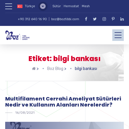
Türkçe
Sütür
Hemostat
Mesh
+90 312 640 16 90
|
boz@boztibbi.com
Etiket: bilgi bankası
>
Boz Blog
>
bilgi bankası
Multifilament Cerrahi Ameliyat Sütürleri
Nedir ve Kullanım Alanları Nerelerdir?
16/08/2021