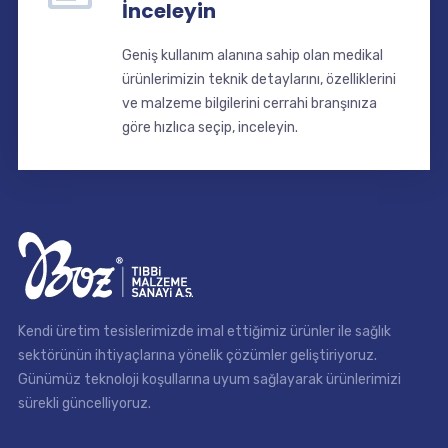
İnceleyin
Geniş kullanım alanına sahip olan medikal
ürünlerimizin teknik detaylarını, özelliklerini
ve malzeme bilgilerini cerrahi branşınıza
göre hızlıca seçip, inceleyin.
Kendi üretim tesislerimizde imal ettiğimiz ürünler ile sağlık
sektörünün ihtiyaçlarına yönelik çözümler geliştiriyoruz.
Günümüz teknoloji koşullarına uyum sağlayarak ürünlerimizi
sürekli güncelliyoruz.