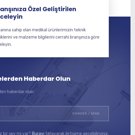
anşınıza Özel Geliştirilen
nceleyin
lanına sahip olan medikal ürünlerimizin teknik
liklerini ve malzeme bilgilerini cerrahi branşınıza göre
eleyin.
elerden Haberdar Olun
den haberdar olun:
z bir şey mi var?
Burayı
tıklayarak iletişime geçebilirsiniz.