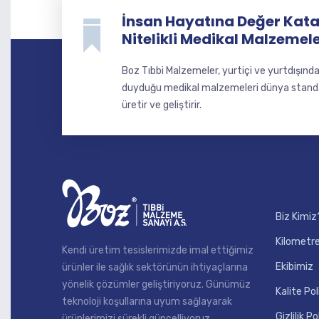
İnsan Hayatına Değer Katan
Nitelikli Medikal Malzemel
Boz Tıbbi Malzemeler, yurtiçi ve yurtdışınd
duyduğu medikal malzemeleri dünya standart
üretir ve geliştirir.
Biz Kimiz
Kilometre
Kendi üretim tesislerimizde imal ettiğimiz
Ekibimiz
ürünler ile sağlık sektörünün ihtiyaçlarına
yönelik çözümler geliştiriyoruz. Günümüz
Kalite Pol
teknoloji koşullarına uyum sağlayarak
Gizlilik Po
ürünlerimizi sürekli güncelliyoruz.