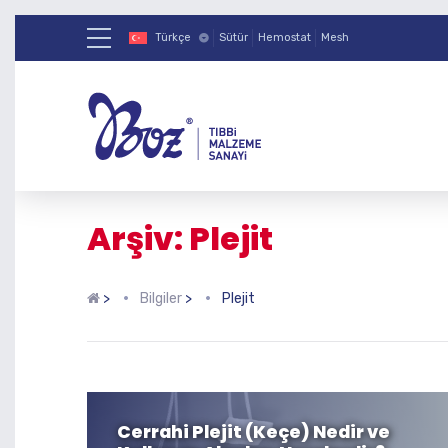
Türkçe
Sütür
Hemostat
Mesh
Arşiv: Plejit
>
Bilgiler
>
Plejit
Cerrahi Plejit (Keçe) Nedir ve