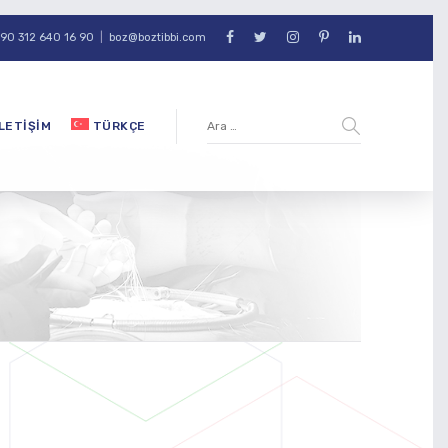
90 312 640 16 90
|
boz@boztibbi.com
İLETIŞIM
TÜRKÇE