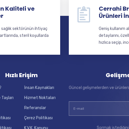
 Kaliteli ve
Cerrahi Br
er
Ürünleri İ
a sağlık sektörünün ihtiyaç
Geniş kullanım a
larında, steril koşullarda
detaylarını, özel
hızlıca seçip, inc
Hızlı Erişim
Gelişm
?
İnsan Kaynakları
Güncel gelişmelerden ve ürünler
 Taşları
Hizmet Noktaları
Referanslar
itikası
Çerez Politikası
Sormak istediğini
litikası
K.V.K. Kanunu