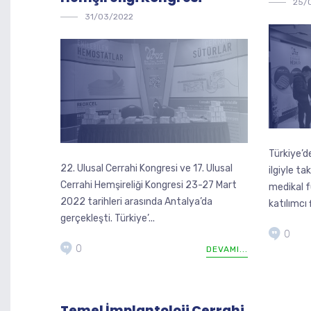
25/
31/03/2022
Türkiye’d
22. Ulusal Cerrahi Kongresi ve 17. Ulusal
ilgiyle ta
Cerrahi Hemşireliği Kongresi 23-27 Mart
medikal f
2022 tarihleri arasında Antalya’da
katılımcı 
gerçekleşti. Türkiye’...
0
0
DEVAMI...
Temel İmplantoloji Cerrahi