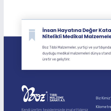
İnsan Hayatına Değer Katan
Nitelikli Medikal Malzemel
Boz Tıbbi Malzemeler, yurtiçi ve yurtdışınd
duyduğu medikal malzemeleri dünya standart
üretir ve geliştirir.
Biz Kimiz
Kilometre
Kendi üretim tesislerimizde imal ettiğimiz