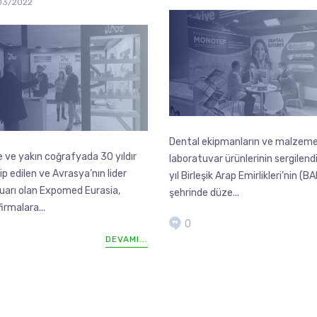
03/2022
Dental ekipmanların ve malzemel
e ve yakın coğrafyada 30 yıldır
laboratuvar ürünlerinin sergilendi
kip edilen ve Avrasya’nın lider
yıl Birleşik Arap Emirlikleri’nin (B
uarı olan Expomed Eurasia,
şehrinde düze...
firmalara...
0
DEVAMI...