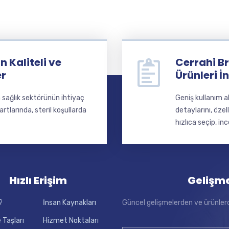
 Kaliteli ve
Cerrahi Br
er
Ürünleri İ
a sağlık sektörünün ihtiyaç
Geniş kullanım a
larında, steril koşullarda
detaylarını, özel
hızlıca seçip, inc
Hızlı Erişim
Gelişm
?
İnsan Kaynakları
Güncel gelişmelerden ve ürünler
 Taşları
Hizmet Noktaları