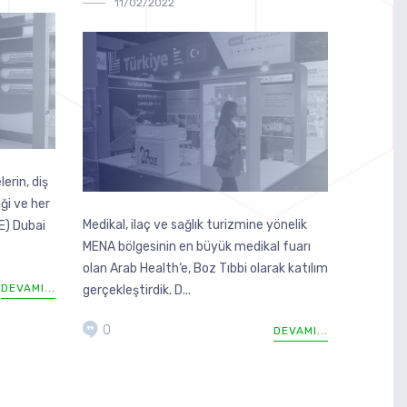
11/02/2022
erin, diş
ği ve her
Medikal, ilaç ve sağlık turizmine yönelik
AE) Dubai
MENA bölgesinin en büyük medikal fuarı
olan Arab Health‘e, Boz Tıbbi olarak katılım
DEVAMI...
gerçekleştirdik. D...
0
DEVAMI...