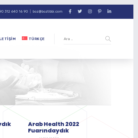
90 312 640 16 90
|
boz@boztibbi.com
İLETIŞIM
TÜRKÇE
ydık
Arab Health 2022
Fuarındaydık