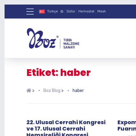
Türkçe
Sütür
Hemostat
Mesh
Etiket: haber
>
Boz Blog
>
haber
22. Ulusal Cerrahi Kongresi
Expom
ve 17. Ulusal Cerrahi
Fuarı
Hemşireliği Kongresi