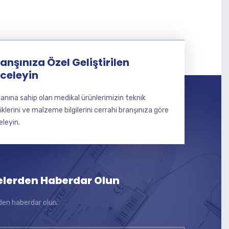
anşınıza Özel Geliştirilen
nceleyin
lanına sahip olan medikal ürünlerimizin teknik
liklerini ve malzeme bilgilerini cerrahi branşınıza göre
eleyin.
elerden Haberdar Olun
den haberdar olun: