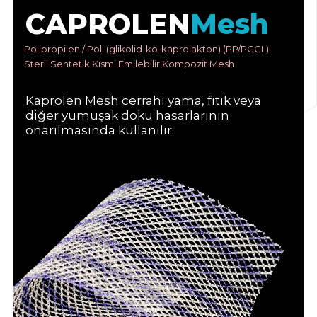
C
A
P
R
O
L
E
N
M
e
s
h
Polipropilen / Poli (glikolid-ko-kaprolakton) (PP/PGCL)
Steril Sentetik Kısmi Emilebilir Kompozit Mesh
Kaprolen Mesh cerrahi yama, fıtık veya
diğer yumuşak doku hasarlarının
onarılmasında kullanılır.