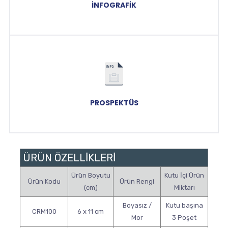
İNFOGRAFIK
PROSPEKTÜS
ÜRÜN ÖZELLİKLERİ
Ürün Boyutu
Kutu İçi Ürün
Ürün Kodu
Ürün Rengi
(cm)
Miktarı
Boyasız /
Kutu başına
CRM100
6 x 11 cm
Mor
3 Poşet