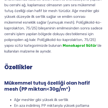
bu cerrahi ağ, kaplamasız olmasının yanı sıra mükemmel
tutuş özelliği olan hafif bir mesh türüdür. Ağır meshler gibi
yüksek düzeyde ilk sertlik sağlar ve emilim sonrası
mükemmel esneklik sağlar (yumuşak mesh). Poli(glikolid-ko-
kaprolakton, 75/25) bileşeninin emilmesinden sonra sadece
cerrahi işlem yapılan bölgede dokuyu desteklemesi için
polipropilen ağ kalır. Poli(glikolid-ko-kaprolakton, 75/25)
yapısı sütür kategorimizde bulunan
Monokaprol Sütür
‘de
kullanılan malzeme ile aynıdır.
Özellikler
Mükemmel tutuş özelliği olan hafif
mesh (PP miktarı<30g/m²)
Ağır meshler gibi yüksek ilk sertlik
En aza indirilmiş PP miktarıyla yüksek patlama