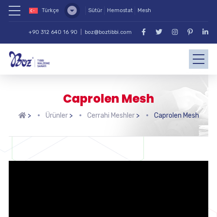
Türkçe
Sütür
Hemostat
Mesh
+90 312 640 16 90
|
boz@boztibbi.com
Caprolen Mesh
>
Ürünler
>
Cerrahi Meshler
>
Caprolen Mesh