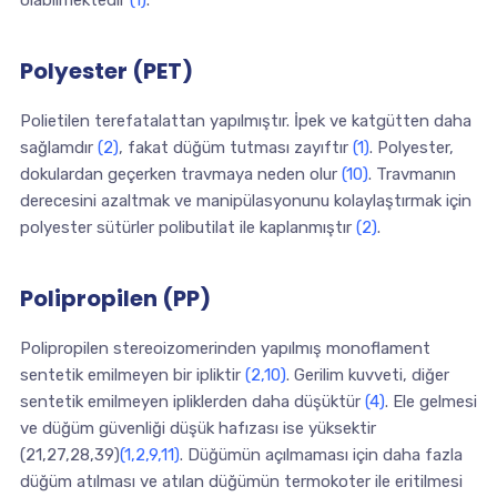
olabilmektedir
(1)
.
Polyester (PET)
Polietilen terefatalattan yapılmıştır. İpek ve katgütten daha
sağlamdır
(2)
, fakat düğüm tutması zayıftır
(1)
. Polyester,
dokulardan geçerken travmaya neden olur
(10)
. Travmanın
derecesini azaltmak ve manipülasyonunu kolaylaştırmak için
polyester sütürler polibutilat ile kaplanmıştır
(2)
.
Polipropilen (PP)
Polipropilen stereoizomerinden yapılmış monoflament
sentetik emilmeyen bir ipliktir
(2,10)
. Gerilim kuvveti, diğer
sentetik emilmeyen ipliklerden daha düşüktür
(4)
. Ele gelmesi
ve düğüm güvenliği düşük hafızası ise yüksektir
(21,27,28,39)
(1,2,9,11)
. Düğümün açılmaması için daha fazla
düğüm atılması ve atılan düğümün termokoter ile eritilmesi