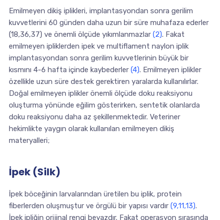
Emilmeyen dikiş iplikleri, implantasyondan sonra gerilim
kuvvetlerini 60 günden daha uzun bir süre muhafaza ederler
(18,36,37) ve önemli ölçüde yıkımlanmazlar
(2)
. Fakat
emilmeyen ipliklerden ipek ve multiflament naylon iplik
implantasyondan sonra gerilim kuvvetlerinin büyük bir
kısmını 4-6 hafta içinde kaybederler
(4)
. Emilmeyen iplikler
özellikle uzun süre destek gerektiren yaralarda kullanılırlar.
Doğal emilmeyen iplikler önemli ölçüde doku reaksiyonu
oluşturma yönünde eğilim gösterirken, sentetik olanlarda
doku reaksiyonu daha az şekillenmektedir. Veteriner
hekimlikte yaygın olarak kullanılan emilmeyen dikiş
materyalleri;
İpek (Silk)
İpek böceğinin larvalarından üretilen bu iplik, protein
fiberlerden oluşmuştur ve örgülü bir yapısı vardır
(9,11,13)
.
İpek ipliğin orijinal rengi beyazdır. Fakat operasyon sırasında