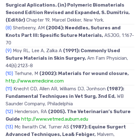
Surgical Aplications. (in) Polymeric Biomaterials
Second Edition Revised and Expanded, S. Dumitriu,
(Editör)
Chapter 19, Marcel Dekker, New York.
(8)
Sherbeeny, AM
(2004): Needdles, Sutures and
Knots Part III: Spesific Suture Materials,
ASJOG, 1:167-
70
(9)
Moy RL, Lee A, Zalka A
(1991): Commonly Used
Suture Materials in Skin Surgery,
Am Fam Physician,
44(6):2123-8
(10)
Terhune, M
(2002): Materials for wound closure,
http://www.emedicine.com
(11)
Knecht CD, Allen AR, Willıams DJ, Jonhson
(1987):
Fundamental Techniques in Vet Surg, 3nd Ed,
WB
Saunder Company, Philadelphia
(12)
Henderson, RA
(2005). The Veterinarian’s Suture
Guide
http://www.vetmed.auburn.edu
(13)
Mc Ilwraith CW, Turner AS
(1987): Equine Surgert
Advanced Techniques, Lea& Febiger,
Malvern,