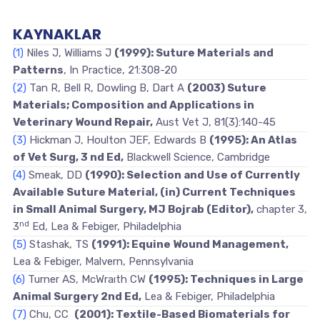
KAYNAKLAR
(1)
Niles J, Williams J
(1999): Suture Materials and
Patterns
, In Practice, 21:308-20
(2)
Tan R, Bell R, Dowling B, Dart A
(2003) Suture
Materials; Composition and Applications in
Veterinary Wound Repair,
Aust Vet J, 81(3):140-45
(3)
Hickman J, Houlton JEF, Edwards B
(1995): An Atlas
of Vet Surg, 3 nd Ed,
Blackwell Science, Cambridge
(4)
Smeak, DD
(1990): Selection and Use of Currently
Available Suture Material, (in) Current Techniques
in Small Animal Surgery, MJ Bojrab (Editor),
chapter 3,
nd
3
Ed, Lea & Febiger, Philadelphia
(5)
Stashak, TS
(1991): Equine Wound Management,
Lea & Febiger, Malvern, Pennsylvania
(6)
Turner AS, McWraıth CW
(1995): Techniques in Large
Animal Surgery 2nd Ed,
Lea & Febiger, Philadelphia
(7)
Chu, CC
(2001): Textile-Based Biomaterials for