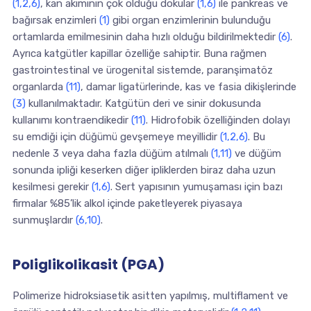
(1,2,6)
, kan akımının çok olduğu dokular
(1,6)
ile pankreas ve
bağırsak enzimleri
(1)
gibi organ enzimlerinin bulunduğu
ortamlarda emilmesinin daha hızlı olduğu bildirilmektedir
(6)
.
Ayrıca katgütler kapillar özelliğe sahiptir. Buna rağmen
gastrointestinal ve ürogenital sistemde, paranşimatöz
organlarda
(11)
, damar ligatürlerinde, kas ve fasia dikişlerinde
(3)
kullanılmaktadır. Katgütün deri ve sinir dokusunda
kullanımı kontraendikedir
(11)
. Hidrofobik özelliğinden dolayı
su emdiği için düğümü gevşemeye meyillidir
(1,2,6)
. Bu
nedenle 3 veya daha fazla düğüm atılmalı
(1,11)
ve düğüm
sonunda ipliği keserken diğer ipliklerden biraz daha uzun
kesilmesi gerekir
(1,6)
. Sert yapısının yumuşaması için bazı
firmalar %85’lik alkol içinde paketleyerek piyasaya
sunmuşlardır
(6,10)
.
Poliglikolikasit (PGA)
Polimerize hidroksiasetik asitten yapılmış, multiflament ve