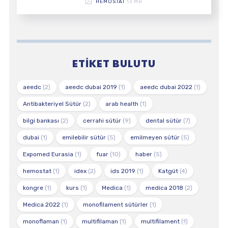
HEMOSTAT
13 MB
ETIKET BULUTU
aeedc
(2)
aeedc dubai 2019
(1)
aeedc dubai 2022
(1)
Antibakteriyel Sütür
(2)
arab health
(1)
bilgi bankası
(2)
cerrahi sütür
(9)
dental sütür
(7)
dubai
(1)
emilebilir sütür
(5)
emilmeyen sütür
(5)
Expomed Eurasia
(1)
fuar
(10)
haber
(5)
hemostat
(1)
idex
(2)
ids 2019
(1)
Katgüt
(4)
kongre
(1)
kurs
(1)
Medica
(1)
medica 2018
(2)
Medica 2022
(1)
monofilament sütürler
(1)
monoflaman
(1)
multifilaman
(1)
multifilament
(1)