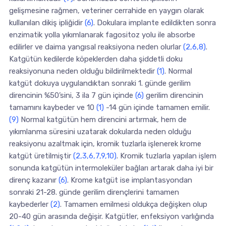
gelişmesine rağmen, veteriner cerrahide en yaygın olarak
kullanılan dikiş ipliğidir
(6)
. Dokulara implante edildikten sonra
enzimatik yolla yıkımlanarak fagositoz yolu ile absorbe
edilirler ve daima yangısal reaksiyona neden olurlar
(2,6,8)
.
Katgütün kedilerde köpeklerden daha şiddetli doku
reaksiyonuna neden olduğu bildirilmektedir
(1)
. Normal
katgüt dokuya uygulandıktan sonraki 1. günde gerilim
direncinin %50’sini, 3 ila 7 gün içinde
(6)
gerilim direncinin
tamamını kaybeder ve 10
(1)
-14 gün içinde tamamen emilir.
(9)
Normal katgütün hem direncini artırmak, hem de
yıkımlanma süresini uzatarak dokularda neden olduğu
reaksiyonu azaltmak için, kromik tuzlarla işlenerek krome
katgüt üretilmiştir
(2,3,6,7,9,10)
. Kromik tuzlarla yapılan işlem
sonunda katgütün intermoleküler bağları artarak daha iyi bir
direnç kazanır
(6)
. Krome katgüt ise implantasyondan
sonraki 21-28. günde gerilim dirençlerini tamamen
kaybederler
(2)
. Tamamen emilmesi oldukça değişken olup
20-40 gün arasında değişir. Katgütler, enfeksiyon varlığında