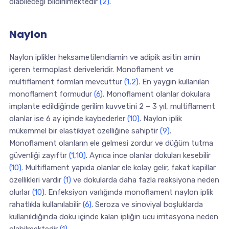
olabileceği bildirilmektedir
(2)
.
Naylon
Naylon iplikler heksametilendiamin ve adipik asitin amin
içeren termoplast deriveleridir. Monoflament ve
multiflament formları mevcuttur
(1,2)
. En yaygın kullanılan
monoflament formudur
(6)
. Monoflament olanlar dokulara
implante edildiğinde gerilim kuvvetini 2 – 3 yıl, multiflament
olanlar ise 6 ay içinde kaybederler
(10)
. Naylon iplik
mükemmel bir elastikiyet özelliğine sahiptir
(9)
.
Monoflament olanların ele gelmesi zordur ve düğüm tutma
güvenliği zayıftır
(1,10)
. Ayrıca ince olanlar dokuları kesebilir
(10)
. Multiflament yapıda olanlar ele kolay gelir, fakat kapillar
özellikleri vardır
(1)
ve dokularda daha fazla reaksiyona neden
olurlar
(10)
. Enfeksiyon varlığında monoflament naylon iplik
rahatlıkla kullanılabilir
(6)
. Seroza ve sinoviyal boşluklarda
kullanıldığında doku içinde kalan ipliğin ucu irritasyona neden