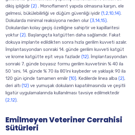
dikiş ipliğidir
(2)
. Monoflament yapıda olmasına karşın, ele
gelmesi, bükülebilirliği ve düğüm güvenliği iyidir
(1,2,10,14)
.
Dokularda minimal reaksiyona neden olur
(3,14,15)
.
Dokulardan kolay geçiş özelliğine sahiptir ve kapillaritesi
yoktur
(2)
. Başlangıçta katgütten daha sağlamdır. Fakat
dokuya implante edildikten sonra hızla gerilim kuvveti azalır.
İmplantasyondan sonraki 14. günde gerilim kuvveti katgüt
ve krome katgütte eşit veya fazladır
(12)
. İmplantasyondan
sonraki 7. günde boyasız formu gerilim kuvvetinin % 40 ila
50 ‘sini, 14. günde % 70 ila 80’ini kaybeder ve yaklaşık 90 ila
120 gün içinde tamamen emilir
(10)
. Kedilerde linea alba
(2)
,
deri altı
(12)
ve yumuşak dokuların kapatılmasında ve çeşitli
ligatür uygulamalarında kullanılması tavsiye edilmektedir
(2,12)
.
Emilmeyen Veteriner Cerrahisi
Sütürleri