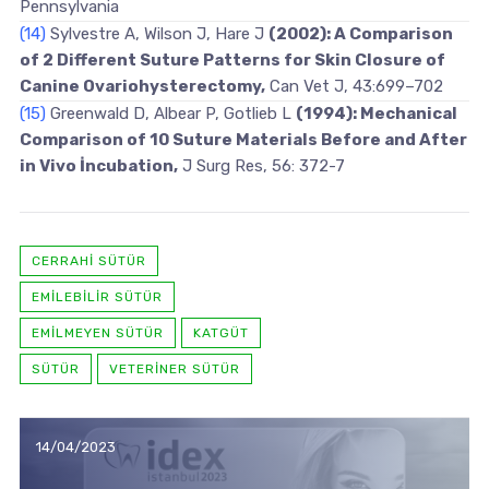
Pennsylvania
(14)
Sylvestre A, Wilson J, Hare J
(2002): A Comparison
of 2 Different Suture Patterns for Skin Closure of
Canine Ovariohysterectomy,
Can Vet J, 43:699–702
(15)
Greenwald D, Albear P, Gotlieb L
(1994): Mechanical
Comparison of 10 Suture Materials Before and After
in Vivo İncubation,
J Surg Res, 56: 372-7
CERRAHI SÜTÜR
EMILEBILIR SÜTÜR
EMILMEYEN SÜTÜR
KATGÜT
SÜTÜR
VETERINER SÜTÜR
14/04/2023