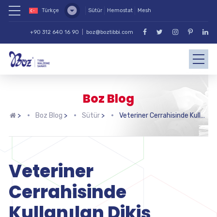
Türkçe
Sütür
Hemostat
Mesh
+90 312 640 16 90
|
boz@boztibbi.com
Boz Blog
>
Boz Blog
>
Sütür
>
Veteriner Cerrahisinde Kullanılan Dikiş Materyalleri
Veteriner
Cerrahisinde
Kullanılan Dikiş