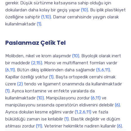
gerekir. Düşük sürtünme katsayısına sahip olduğu için
dokulardan daha kolay bir geçiş yapar
(10)
. Bu iplik plastikiyet
özelliğine sahiptir
(1,10)
. Damar cerrahisinde yaygın olarak
kullanılmaktadır
(1)
.
Paslanmaz Çelik Tel
Molibden, nikel ve krom alaşımıdır
(10)
. Biyolojik olarak inert
bir maddedir
(2,15)
. Mono ve multiflament formları vardır
(6,11)
. Bütün dikiş ipliklerinden daha sağlamdır
(5,6,11)
.
Kapillar özelliği yoktur
(1)
. Başta ortopedik cerrahi olmak
üzere
(2)
tendo ve ligament onarımında da kullanılmaktadır
(1)
. Ayrıca kontamine ve enfekte yaralarda da
kullanılmaktadır
(10)
. Manipülasyonu zordur
(6,11)
ve
manipülasyonu sırasında operatörün eldivenini delebilir
(6)
.
Ayrıca dokuları kesme eğilimi vardır
(1,2,6,11)
ve fazla
büküldüğü zaman ise kırılabilir
(1)
. Elastik değildir ve düğüm
atılması zordur
(11)
. Veteriner hekimlikte nadiren kullanılır
(6)
.