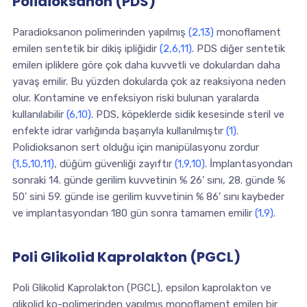
Polidioksanon (PDS)
Paradioksanon polimerinden yapılmış
(2,13)
monoflament
emilen sentetik bir dikiş ipliğidir
(2,6,11)
. PDS diğer sentetik
emilen ipliklere göre çok daha kuvvetli ve dokulardan daha
yavaş emilir. Bu yüzden dokularda çok az reaksiyona neden
olur. Kontamine ve enfeksiyon riski bulunan yaralarda
kullanılabilir
(6,10)
. PDS, köpeklerde sidik kesesinde steril ve
enfekte idrar varlığında başarıyla kullanılmıştır
(1)
.
Polidioksanon sert olduğu için manipülasyonu zordur
(1,5,10,11)
, düğüm güvenliği zayıftır
(1,9,10)
. İmplantasyondan
sonraki 14. günde gerilim kuvvetinin % 26’ sını, 28. günde %
50’ sini 59. günde ise gerilim kuvvetinin % 86’ sını kaybeder
ve implantasyondan 180 gün sonra tamamen emilir
(1,9)
.
Poli Glikolid Kaprolakton (PGCL)
Poli Glikolid Kaprolakton (PGCL), epsilon kaprolakton ve
glikolid ko-polimerinden yapılmış monoflament emilen bir