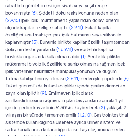
rahatlıkla görülebilmesi için siyah veya yeşil renge
boyanmıştır
(6)
. Şiddetli doku reaksiyonuna neden olan
(2,9,15)
ipek iplik, multiflament yapısından dolayı önemli
ölçüde kapillar özelliğe sahiptir
(2,9,11)
. Fakat kapillar
özelliğini azaltmak için ipek iplik bal mumu veya silikon ile
kaplanmıştır
(5)
. Bununla birlikte kapillar özellik taşımasından
dolayı enfekte yaralarda
(1,6,9,11)
ve epitel ile kaplı içi
boşluklu organlarda kullanılmamalıdır
(1)
. Sentetik iplilikler
mükemmel biyolojik özelliklere sahip olmasına rağmen ipek
iplik veteriner hekimlikte manipülasyonunun ve düğüm
tutma kabiliyetinin iyi olması
(2,6,11)
nedeniyle popülerdir
(6)
.
Fakat günümüzde kullanılan iplikler içinde gerilim direnci en
zayıf olan ipliktir
(9)
. Emilmeyen iplik olarak
sınıflandırılmasına rağmen, implantasyondan sonraki 1 yıl
içinde gerilim kuvvetinin % 50’sini kaybederek
(2)
yaklaşık 2
yılı aşan bir sürede tamamen emilir
(1,2,10)
. Gastrointestinal
sistemde kullanıldığında ülserlere ayrıca üriner sistem ve
safra kanallarında kullanıldığında ise taş oluşumuna neden