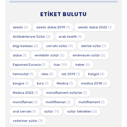
ETIKET BULUTU
aeedc
(2)
aeedc dubai 2019
(1)
aeedc dubai 2022
(1)
Antibakteriyel Sütür
(2)
arab health
(1)
bilgi bankası
(2)
cerrahi sütür
(9)
dental sütür
(7)
dubai
(1)
emilebilir sütür
(5)
emilmeyen sütür
(5)
Expomed Eurasia
(1)
fuar
(10)
haber
(5)
hemostat
(1)
idex
(2)
ids 2019
(1)
Katgüt
(4)
kongre
(1)
kurs
(1)
Medica
(1)
medica 2018
(2)
Medica 2022
(1)
monofilament sütürler
(1)
monoflaman
(1)
multifilaman
(1)
multifilament
(1)
oral cerrahi
(1)
sütür
(11)
sütür teknikleri
(3)
veteriner sütür
(3)