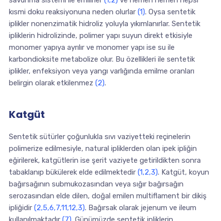
savunma sistemi ile emilirler
(1,2)
ve hemen hemen hepsi
kısmi doku reaksiyonuna neden olurlar
(1)
. Oysa sentetik
iplikler nonenzimatik hidroliz yoluyla yıkımlanırlar. Sentetik
ipliklerin hidrolizinde, polimer yapı suyun direkt etkisiyle
monomer yapıya ayrılır ve monomer yapı ise su ile
karbondioksite metabolize olur. Bu özellikleri ile sentetik
iplikler, enfeksiyon veya yangı varlığında emilme oranları
belirgin olarak etkilenmez
(2)
.
Katgüt
Sentetik sütürler çoğunlukla sıvı vaziyetteki reçinelerin
polimerize edilmesiyle, natural ipliklerden olan ipek ipliğin
eğirilerek, katgütlerin ise şerit vaziyete getirildikten sonra
tabaklanıp bükülerek elde edilmektedir
(1,2,3)
. Katgüt, koyun
bağırsağının submukozasından veya sığır bağırsağın
serozasından elde dilen, doğal emilen multiflament bir dikiş
ipliğidir
(2,5,6,7,11,12,3)
. Bağırsak olarak jejenum ve ileum
kullanılmaktadır
(7)
. Günümüzde sentetik ipliklerin