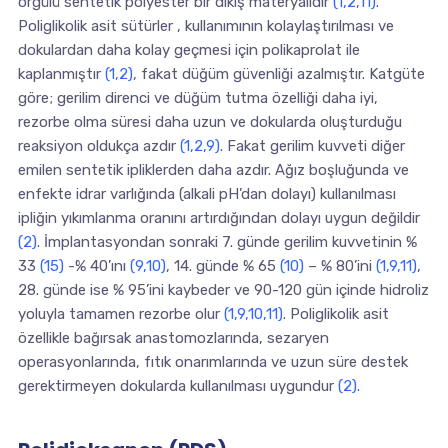
örgülü sentetik polyester bir dikiş materyalidir
(1,2,11)
.
Poliglikolik asit sütürler , kullanımının kolaylaştırılması ve
dokulardan daha kolay geçmesi için polikaprolat ile
kaplanmıştır
(1,2)
, fakat düğüm güvenliği azalmıştır. Katgüte
göre; gerilim direnci ve düğüm tutma özelliği daha iyi,
rezorbe olma süresi daha uzun ve dokularda oluşturduğu
reaksiyon oldukça azdır
(1,2,9)
. Fakat gerilim kuvveti diğer
emilen sentetik ipliklerden daha azdır. Ağız boşluğunda ve
enfekte idrar varlığında (alkali pH’dan dolayı) kullanılması
ipliğin yıkımlanma oranını artırdığından dolayı uygun değildir
(2)
. İmplantasyondan sonraki 7. günde gerilim kuvvetinin %
33
(15)
-% 40’ını
(9,10)
, 14. günde % 65
(10)
– % 80’ini
(1,9,11)
,
28. günde ise % 95’ini kaybeder ve 90-120 gün içinde hidroliz
yoluyla tamamen rezorbe olur
(1,9,10,11)
. Poliglikolik asit
özellikle bağırsak anastomozlarında, sezaryen
operasyonlarında, fıtık onarımlarında ve uzun süre destek
gerektirmeyen dokularda kullanılması uygundur
(2)
.