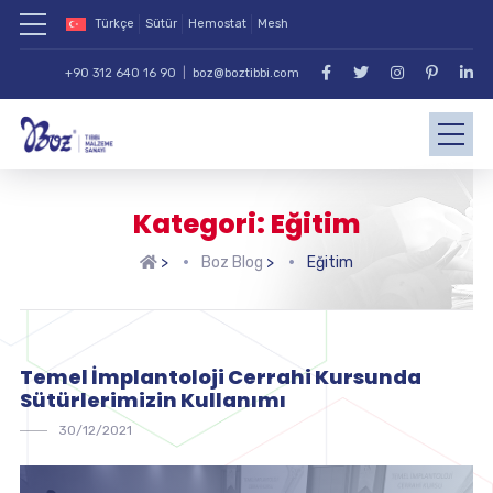
Türkçe
Sütür
Hemostat
Mesh
+90 312 640 16 90
|
boz@boztibbi.com
Kategori: Eğitim
>
Boz Blog
>
Eğitim
Temel İmplantoloji Cerrahi Kursunda
Sütürlerimizin Kullanımı
30/12/2021