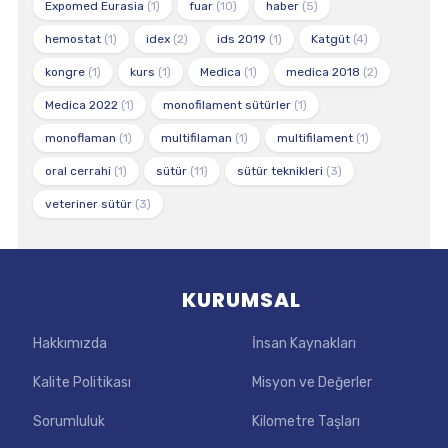
Expomed Eurasia
(1)
fuar
(10)
haber
(5)
hemostat
(1)
idex
(2)
ids 2019
(1)
Katgüt
(4)
kongre
(1)
kurs
(1)
Medica
(1)
medica 2018
(2)
Medica 2022
(1)
monofilament sütürler
(1)
monoflaman
(1)
multifilaman
(1)
multifilament
(1)
oral cerrahi
(1)
sütür
(11)
sütür teknikleri
(3)
veteriner sütür
(3)
KURUMSAL
Hakkımızda
İnsan Kaynakları
Kalite Politikası
Misyon ve Değerler
Sorumluluk
Kilometre Taşları