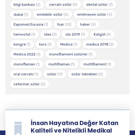
bilgi bankası
(2)
cerrahi sütür
(9)
dental sütür
(7)
dubai
(1)
emilebilir sütür
(5)
emilmeyen sütür
(5)
Expomed Eurasia
(1)
fuar
(10)
haber
(5)
hemostat
(1)
idex
(2)
ids 2019
(1)
Katgüt
(4)
kongre
(1)
kurs
(1)
Medica
(1)
medica 2018
(2)
Medica 2022
(1)
monofilament sütürler
(1)
monoflaman
(1)
multifilaman
(1)
multifilament
(1)
oral cerrahi
(1)
sütür
(11)
sütür teknikleri
(3)
veteriner sütür
(3)
İnsan Hayatına Değer Katan
Kaliteli ve Nitelikli Medikal