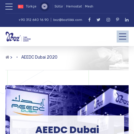
Türkçe
Sütür
Hemostat
Mesh
+90 312 640 16 90
|
boz@boztibbi.com
>
AEEDC Dubai 2020
AEEDC Dubai