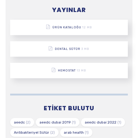
YAYINLAR
ÜRÜN KATALOĞU
12 MB
DENTAL SÜTÜR
3 MB
HEMOSTAT
13 MB
ETIKET BULUTU
aeedc
(2)
aeedc dubai 2019
(1)
aeedc dubai 2022
(1)
Antibakteriyel Sütür
(2)
arab health
(1)