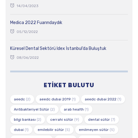
14/04/2023
Medica 2022 Fuarındaydık
05/12/2022
Küresel Dental Sektörü Idex İstanbul’da Buluştuk
08/06/2022
ETIKET BULUTU
aeedc
(2)
aeedc dubai 2019
(1)
aeedc dubai 2022
(1)
Antibakteriyel Sütür
(2)
arab health
(1)
bilgi bankası
(2)
cerrahi sütür
(9)
dental sütür
(7)
dubai
(1)
emilebilir sütür
(5)
emilmeyen sütür
(5)