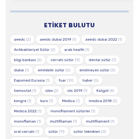
ETIKET BULUTU
aeedc
(2)
aeedc dubai 2019
(1)
aeedc dubai 2022
(1)
Antibakteriyel Sütür
(2)
arab health
(1)
bilgi bankası
(2)
cerrahi sütür
(9)
dental sütür
(7)
dubai
(1)
emilebilir sütür
(5)
emilmeyen sütür
(5)
Expomed Eurasia
(1)
fuar
(10)
haber
(5)
hemostat
(1)
idex
(2)
ids 2019
(1)
Katgüt
(4)
kongre
(1)
kurs
(1)
Medica
(1)
medica 2018
(2)
Medica 2022
(1)
monofilament sütürler
(1)
monoflaman
(1)
multifilaman
(1)
multifilament
(1)
oral cerrahi
(1)
sütür
(11)
sütür teknikleri
(3)