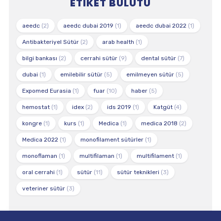
ETIKET BULUTU
aeedc
(2)
aeedc dubai 2019
(1)
aeedc dubai 2022
(1)
Antibakteriyel Sütür
(2)
arab health
(1)
bilgi bankası
(2)
cerrahi sütür
(9)
dental sütür
(7)
dubai
(1)
emilebilir sütür
(5)
emilmeyen sütür
(5)
Expomed Eurasia
(1)
fuar
(10)
haber
(5)
hemostat
(1)
idex
(2)
ids 2019
(1)
Katgüt
(4)
kongre
(1)
kurs
(1)
Medica
(1)
medica 2018
(2)
Medica 2022
(1)
monofilament sütürler
(1)
monoflaman
(1)
multifilaman
(1)
multifilament
(1)
oral cerrahi
(1)
sütür
(11)
sütür teknikleri
(3)
veteriner sütür
(3)