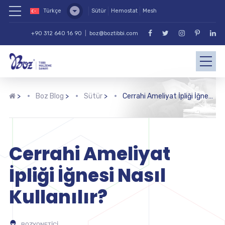
Türkçe
Sütür
Hemostat
Mesh
+90 312 640 16 90
|
boz@boztibbi.com
>
Boz Blog
>
Sütür
>
Cerrahi Ameliyat İpliği İğnesi Nasıl Kullanılır?
Cerrahi Ameliyat
İpliği İğnesi Nasıl
Kullanılır?
BOZYONETICI