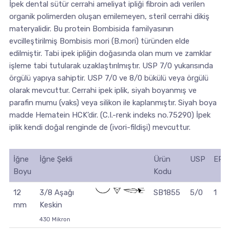
İpek dental sütür cerrahi ameliyat ipliği fibroin adı verilen
organik polimerden oluşan emilemeyen, steril cerrahi dikiş
materyalidir. Bu protein Bombisida familyasının
evcilleştirilmiş Bombisis mori (B.mori) türünden elde
edilmiştir. Tabi ipek ipliğin doğasında olan mum ve zamklar
işleme tabi tutularak uzaklaştırılmıştır. USP 7/0 yukarısında
örgülü yapıya sahiptir. USP 7/0 ve 8/0 bükülü veya örgülü
olarak mevcuttur. Cerrahi ipek iplik, siyah boyanmış ve
parafin mumu (vaks) veya silikon ile kaplanmıştır. Siyah boya
madde Hematein HCK’dir. (C.I.-renk indeks no.75290) İpek
iplik kendi doğal renginde de (ivori-fildişi) mevcuttur.
İğne
İğne Şekli
Ürün
USP
EP
Boyu
Kodu
12
3/8 Aşağı
SB1855
5/0
1
mm
Keskin
430 Mikron