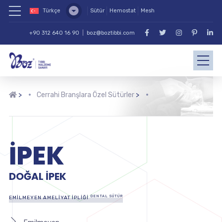
Türkçe
Sütür
Hemostat
Mesh
+90 312 640 16 90
|
boz@boztibbi.com
>
Cerrahi Branşlara Özel Sütürler
>
İPEK
DOĞAL İPEK
DENTAL SÜTÜR
EMILMEYEN AMELIYAT İPLIĞI