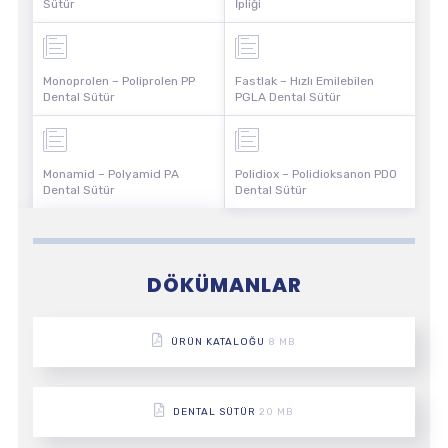
Sütür
İpliği
Monoprolen – Poliprolen PP
Fastlak – Hızlı Emilebilen
Dental Sütür
PGLA Dental Sütür
Monamid – Polyamid PA
Polidiox – Polidioksanon PDO
Dental Sütür
Dental Sütür
DÖKÜMANLAR
ÜRÜN KATALOĞU
8 MB
DENTAL SÜTÜR
20 MB