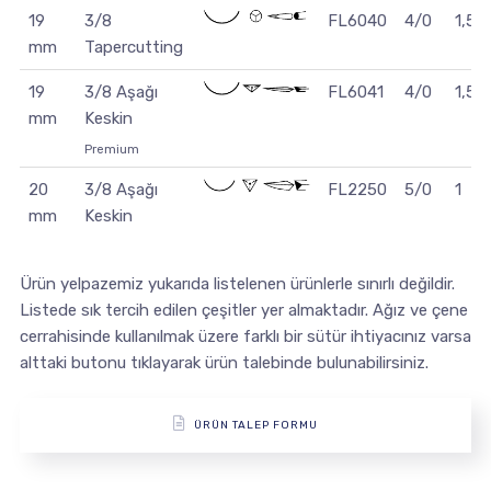
19
3/8
FL6040
4/0
1,5
mm
Tapercutting
19
3/8 Aşağı
FL6041
4/0
1,5
mm
Keskin
Premium
20
3/8 Aşağı
FL2250
5/0
1
mm
Keskin
Ürün yelpazemiz yukarıda listelenen ürünlerle sınırlı değildir.
Listede sık tercih edilen çeşitler yer almaktadır. Ağız ve çene
cerrahisinde kullanılmak üzere farklı bir sütür ihtiyacınız varsa
alttaki butonu tıklayarak ürün talebinde bulunabilirsiniz.
ÜRÜN TALEP FORMU