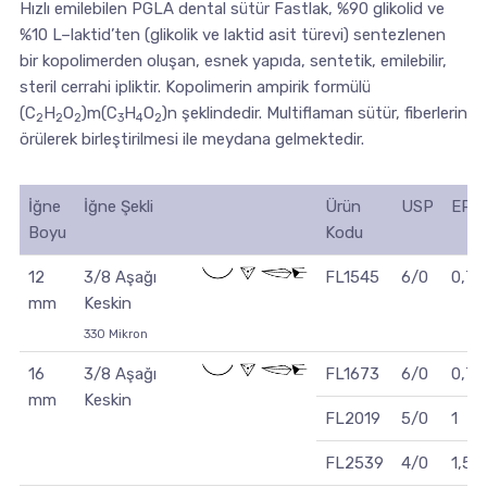
Hızlı emilebilen PGLA dental sütür Fastlak, %90 glikolid ve
%10 L–laktid’ten (glikolik ve laktid asit türevi) sentezlenen
bir kopolimerden oluşan, esnek yapıda, sentetik, emilebilir,
steril cerrahi ipliktir. Kopolimerin ampirik formülü
(C
H
O
)m(C
H
O
)n şeklindedir. Multiflaman sütür, fiberlerin
2
2
2
3
4
2
örülerek birleştirilmesi ile meydana gelmektedir.
İğne
İğne Şekli
Ürün
USP
EP
Boyu
Kodu
12
3/8 Aşağı
FL1545
6/0
0,7
mm
Keskin
330 Mikron
16
3/8 Aşağı
FL1673
6/0
0,7
mm
Keskin
FL2019
5/0
1
FL2539
4/0
1,5