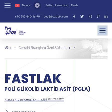
Türkçe
Sütür
Hemostat
Mesh
+90 312 640 16 90
|
boz@boztibbi.com
>
Cerrahi Branşlara Özel Sütürler
>
FASTLAK
POLI GLIKOLID LAKTID ASIT (PGLA)
DENTAL SÜTÜR
HIZLI EMILEN AMELIYAT İPLIĞI