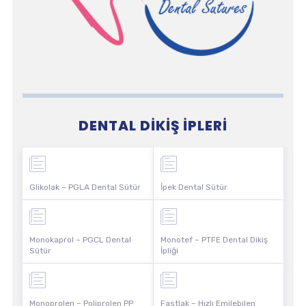
DENTAL DIKIŞ İPLERI
Glikolak – PGLA Dental Sütür
İpek Dental Sütür
Monokaprol – PGCL Dental
Monotef – PTFE Dental Dikiş
Sütür
İpliği
Monoprolen – Poliprolen PP
Fastlak – Hızlı Emilebilen