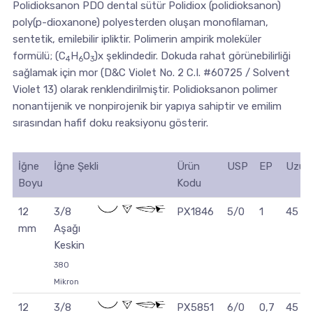
Polidioksanon PDO dental sütür Polidiox (polidioksanon)
poly(p-dioxanone) polyesterden oluşan monofilaman,
sentetik, emilebilir ipliktir. Polimerin ampirik moleküler
formülü; (C
H
O
)x şeklindedir. Dokuda rahat görünebilirliği
4
6
3
sağlamak için mor (D&C Violet No. 2 C.I. #60725 / Solvent
Violet 13) olarak renklendirilmiştir. Polidioksanon polimer
nonantijenik ve nonpirojenik bir yapıya sahiptir ve emilim
sırasından hafif doku reaksiyonu gösterir.
İğne
İğne Şekli
Ürün
USP
EP
Uzunl
Boyu
Kodu
12
3/8
PX1846
5/0
1
45 c
mm
Aşağı
Keskin
380
Mikron
12
3/8
PX5851
6/0
0,7
45 c