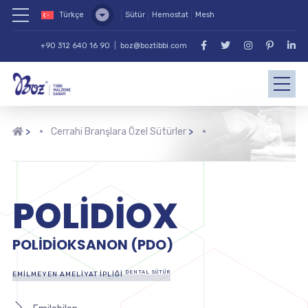
Türkçe
Sütür
Hemostat
Mesh
+90 312 640 16 90
|
boz@boztibbi.com
>
Cerrahi Branşlara Özel Sütürler
>
POLİDİOX
POLIDIOKSANON (PDO)
DENTAL SÜTÜR
EMILMEYEN AMELIYAT İPLIĞI