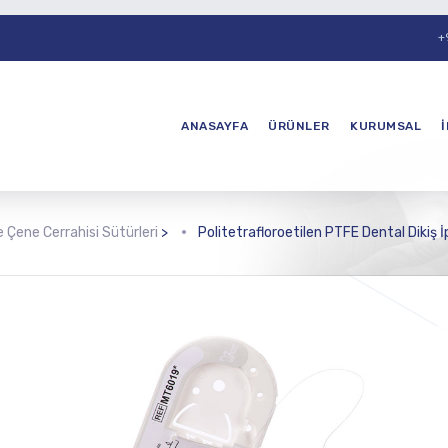
+
ANASAYFA
ÜRÜNLER
KURUMSAL
e Çene Cerrahisi Sütürleri
>
Politetrafloroetilen PTFE Dental Dikiş İ