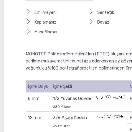
Emilmeyen
Sentetik
Kaplamasız
Beyaz
Monofilaman
MONOTEF Politetrafloroetilen’den (PTFE) oluşan, emilm
gerilme mukavemetini muhafaza ederken en az gözenek
yoğunluklu %100 politetrafloroetilen polimerinden üreti
İğne Boyu
İğne Şekli
8 mm
1/2 Yuvarlak Gövde
280 Mikron
12 mm
3/8 Aşağı Keskin
330 Mikron