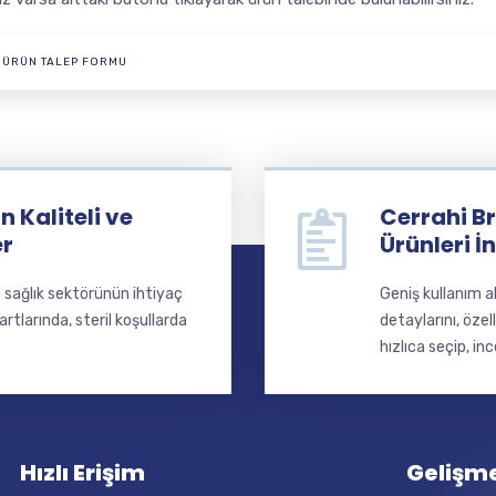
ÜRÜN TALEP FORMU
 Kaliteli ve
Cerrahi Br
er
Ürünleri İ
a sağlık sektörünün ihtiyaç
Geniş kullanım a
larında, steril koşullarda
detaylarını, özel
hızlıca seçip, inc
Hızlı Erişim
Gelişm