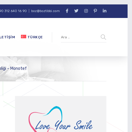
90 312 640 16 90
|
boz@boztibbi.com
İLETIŞIM
TÜRKÇE
pliği – Monotef