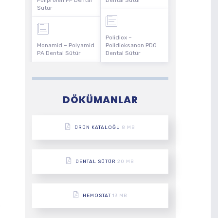
Poliprolen PP Dental
Dental Sütür
Sütür
Polidiox –
Monamid – Polyamid
Polidioksanon PDO
PA Dental Sütür
Dental Sütür
DÖKÜMANLAR
ÜRÜN KATALOĞU
8 MB
DENTAL SÜTÜR
20 MB
HEMOSTAT
13 MB
e