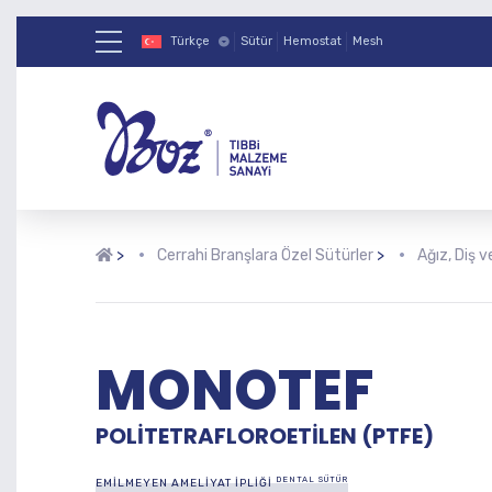
Türkçe
Sütür
Hemostat
Mesh
>
Cerrahi Branşlara Özel Sütürler
>
Ağız, Diş v
MONOTEF
POLITETRAFLOROETILEN (PTFE)
DENTAL SÜTÜR
EMILMEYEN AMELIYAT İPLIĞI