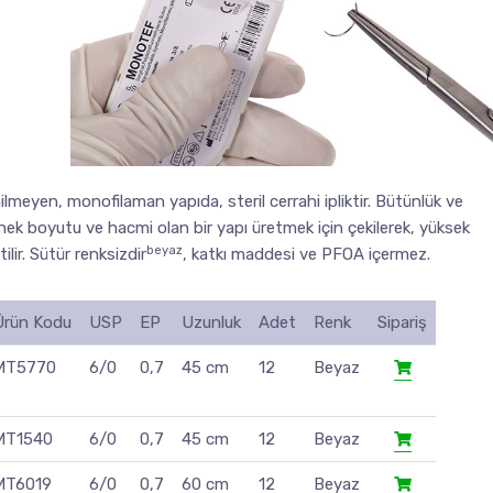
eyen, monofilaman yapıda, steril cerrahi ipliktir. Bütünlük ve
 boyutu ve hacmi olan bir yapı üretmek için çekilerek, yüksek
beyaz
lir. Sütür renksizdir
, katkı maddesi ve PFOA içermez.
Ürün Kodu
USP
EP
Uzunluk
Adet
Renk
Sipariş
MT5770
6/0
0,7
45 cm
12
Beyaz
MT1540
6/0
0,7
45 cm
12
Beyaz
MT6019
6/0
0,7
60 cm
12
Beyaz