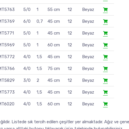
MT5763
5/0
1
55 cm
12
Beyaz
MT5769
6/0
0,7
45 cm
12
Beyaz
MT5771
5/0
1
45 cm
12
Beyaz
MT5969
5/0
1
60 cm
12
Beyaz
MT5772
4/0
1,5
45 cm
12
Beyaz
MT5766
4/0
1,5
75 cm
12
Beyaz
MT5829
3/0
2
45 cm
12
Beyaz
MT5773
4/0
1,5
45 cm
12
Beyaz
MT6020
4/0
1,5
60 cm
12
Beyaz
ğildir. Listede sık tercih edilen çeşitler yer almaktadır. Ağız ve çen
nız varsa alttaki butonu tıklayarak ürün talebinde bulunabilirsiniz.