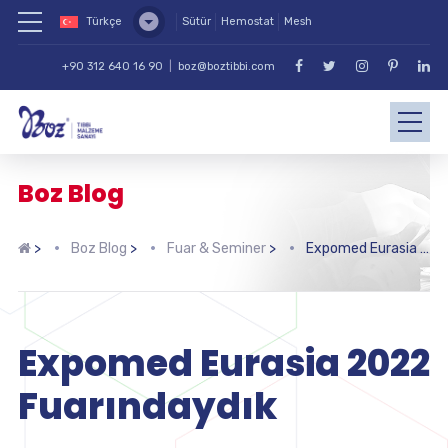
Türkçe
Sütür
Hemostat
Mesh
+90 312 640 16 90
|
boz@boztibbi.com
Boz Blog
>
Boz Blog
>
Fuar & Seminer
>
Expomed Eurasia 2022 Fuarındaydık
Expomed Eurasia 2022
Fuarındaydık