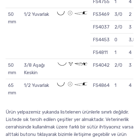
FS4755
1
4
50
1/2 Yuvarlak
FS3469
3/0
2
mm
FS4037
2/0
3
FS4453
0
3,5
FS4811
1
4
50
3/8 Aşağı
FS4042
2/0
3
mm
Keskin
65
1/2 Yuvarlak
FS4864
1
4
mm
Ürün yelpazemiz yukarıda listelenen ürünlerle sınırlı değildir.
Listede sık tercih edilen çeşitler yer almaktadır. Veterinerlik
cerrahisinde kullanılmak üzere farklı bir sütür ihtiyacınız varsa
alttaki butonu tıklayarak bizimle iletişime geçebilir ve ürün