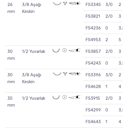
26
3/8 Aşağı
FS3345
3/0
2
mm
Keskin
FS3821
2/0
3
FS4236
0
3,5
FS4953
2
5
30
1/2 Yuvarlak
FS3857
2/0
3
mm
FS4243
0
3,5
30
3/8 Aşağı
FS3396
3/0
2
mm
Keskin
FS4628
1
4
35
1/2 Yuvarlak
FS3915
2/0
3
mm
FS4299
0
3,5
FS4643
1
4