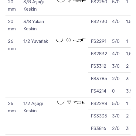
20
3/8 Aşağı
FS2250
5/0
1
mm
Keskin
20
3/8 Yukarı
FS2730
4/0
1,5
mm
Keskin
26
1/2 Yuvarlak
FS2291
5/0
1
mm
FS2832
4/0
1,5
FS3312
3/0
2
FS3785
2/0
3
FS4214
0
3,5
26
1/2 Aşağı
FS2298
5/0
1
mm
Keskin
FS3335
3/0
2
FS3816
2/0
3