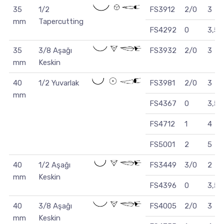
35
1/2
FS3912
2/0
3
mm
Tapercutting
FS4292
0
3,5
35
3/8 Aşağı
FS3932
2/0
3
mm
Keskin
40
1/2 Yuvarlak
FS3981
2/0
3
mm
FS4367
0
3,5
FS4712
1
4
FS5001
2
5
40
1/2 Aşağı
FS3449
3/0
2
mm
Keskin
FS4396
0
3,5
40
3/8 Aşağı
FS4005
2/0
3
mm
Keskin