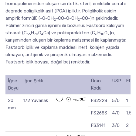
homopolimerinden oluşan sentetik, steril, emilebilir cerrahi
degrade poliglikolik asit (PGA) ipliktir. Poliglikolik asidin
ampirik formülü (-O-CH
-CO-O-CH
-CO-)n şeklindedir.
2
2
Polimer zinciri gama ışınımı ile bozunur. Fastsorb kalsiyum
stearat (C
H
O
Ca) ve polikaprolakton (C
H
O
)n,
36
70
4
6
10
2
karışımından oluşan bir kaplama malzemesi ile kaplanmıştır.
Fastsorb iplik ve kaplama maddesi inert, kolajen yapıda
olmayan, antijenik ve pirojenik olmayan malzemedir.
Fastsorb iplik boyası, doğal bej renktedir.
İğne
İğne Şekli
Ürün
USP
EP
Boyu
Kodu
20
1/2 Yuvarlak
FS2228
5/0
1
mm
FS2683
4/0
1,5
FS3141
3/0
2