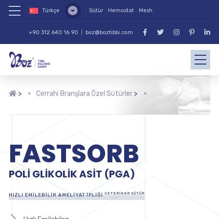
Türkçe
Sütür
Hemostat
Mesh
+90 312 640 16 90
|
boz@boztibbi.com
>
Cerrahi Branşlara Özel Sütürler
>
FASTSORB
POLI GLIKOLIK ASIT (PGA)
VETERINER SÜTÜR
HIZLI EMILEBILIR AMELIYAT İPLIĞI