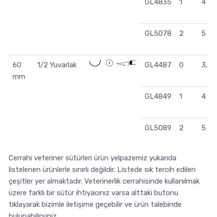
GL4835
1
4
GL5078
2
5
60
1/2 Yuvarlak
GL4487
0
3,5
mm
GL4849
1
4
GL5089
2
5
Cerrahi veteriner sütürleri ürün yelpazemiz yukarıda
listelenen ürünlerle sınırlı değildir. Listede sık tercih edilen
çeşitler yer almaktadır. Veterinerlik cerrahisinde kullanılmak
üzere farklı bir sütür ihtiyacınız varsa alttaki butonu
tıklayarak bizimle iletişime geçebilir ve ürün talebinde
bulunabilirsiniz.