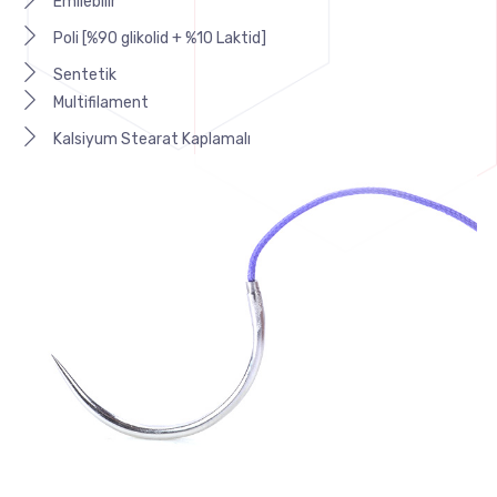
Emilebilir
Poli [%90 glikolid + %10 Laktid]
Sentetik
Multifilament
Kalsiyum Stearat Kaplamalı