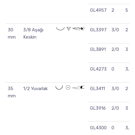
GL4957
2
5
30
3/8 Aşağı
GL3397
3/0
2
mm
Keskin
GL3891
2/0
3
GL4273
0
3,5
35
1/2 Yuvarlak
GL3411
3/0
2
mm
GL3916
2/0
3
GL4300
0
3,5