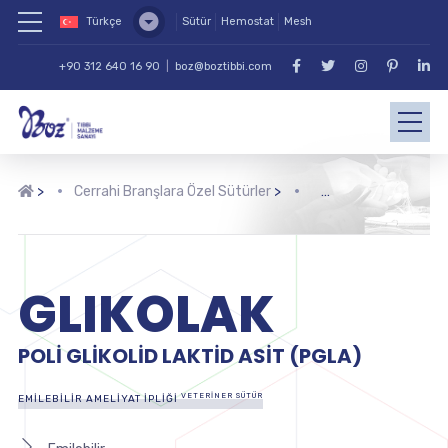
Türkçe
Sütür
Hemostat
Mesh
+90 312 640 16 90
|
boz@boztibbi.com
>
Cerrahi Branşlara Özel Sütürler
>
GLIKOLAK
POLI GLIKOLID LAKTID ASIT (PGLA)
VETERINER SÜTÜR
EMILEBILIR AMELIYAT İPLIĞI