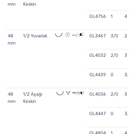
mm
Keskin
GL4756
1
4
48
1/2 Yuvarlak
GL3467
3/0
2
mm
GL4032
2/0
3
GL4439
0
3,5
48
1/2 Aşağı
GL4036
2/0
3
mm
Keskin
GL4447
0
3,5
GL4804
1
4