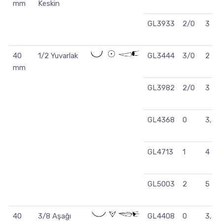
mm
Keskin
GL3933
2/0
3
40
1/2 Yuvarlak
GL3444
3/0
2
mm
GL3982
2/0
3
GL4368
0
3,5
GL4713
1
4
GL5003
2
5
40
3/8 Aşağı
GL4408
0
3,5