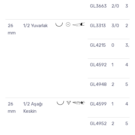
GL3663
2/0
3
26
1/2 Yuvarlak
GL3313
3/0
2
mm
GL4215
0
3,5
GL4592
1
4
GL4948
2
5
26
1/2 Aşağı
GL4599
1
4
mm
Keskin
GL4952
2
5