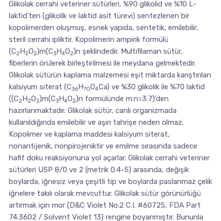
Glikolak cerrahi veteriner sütürleri, %90 glikolid ve %10 L-
laktid’ten (glikolik ve laktid asit türevi) sentezlenen bir
kopolimerden oluşmuş, esnek yapıda, sentetik, emilebilir,
steril cerrahi ipliktir. Kopolimerin ampirik formülü
(C
H
O
)m(C
H
O
)n şeklindedir. Multifilaman sütür,
2
2
2
3
4
2
fiberlerin örülerek birleştirilmesi ile meydana gelmektedir.
Glikolak sütürün kaplama malzemesi eşit miktarda karıştırılan
kalsiyum siterat (C
H
O
Ca) ve %30 glikolik ile %70 laktid
36
70
4
((C
H
O
)m(C
H
O
)n formülünde m:n=3:7)’den
2
2
2
3
4
2
hazırlanmaktadır. Glikolak sütür, canlı organizmada
kullanıldığında emilebilir ve aşırı tahrişe neden olmaz.
Kopolimer ve kaplama maddesi kalsiyum siterat,
nonantijenik, nonpirojeniktir ve emilme sırasında sadece
hafif doku reaksiyonuna yol açarlar. Glikolak cerrahi veteriner
sütürleri USP 8/0 ve 2 (metrik 0.4-5) arasında, değişik
boylarda, iğnesiz veya çeşitli tip ve boylarda paslanmaz çelik
iğnelere takılı olarak mevcuttur. Glikolak sütür görünürlüğü
artırmak için mor (D&C Violet No.2 C.I. #60725, FDA Part
74.3602 / Solvent Violet 13) rengine boyanmıştır. Bununla