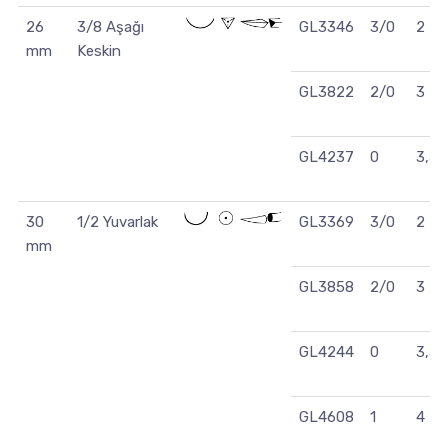
26
3/8 Aşağı
GL3346
3/0
2
mm
Keskin
GL3822
2/0
3
GL4237
0
3,5
30
1/2 Yuvarlak
GL3369
3/0
2
mm
GL3858
2/0
3
GL4244
0
3,5
GL4608
1
4