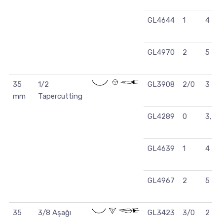
GL4644
1
4
GL4970
2
5
35
1/2
GL3908
2/0
3
mm
Tapercutting
GL4289
0
3,5
GL4639
1
4
GL4967
2
5
35
3/8 Aşağı
GL3423
3/0
2