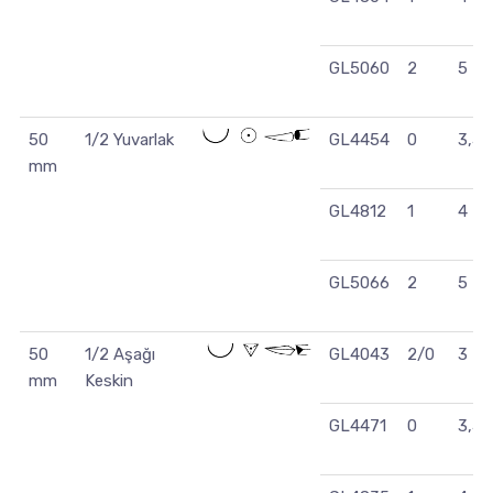
GL5060
2
5
50
1/2 Yuvarlak
GL4454
0
3,5
mm
GL4812
1
4
GL5066
2
5
50
1/2 Aşağı
GL4043
2/0
3
mm
Keskin
GL4471
0
3,5