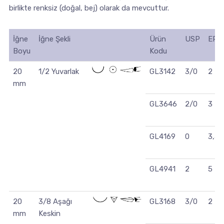
birlikte renksiz (doğal, bej) olarak da mevcuttur.
İğne
İğne Şekli
Ürün
USP
EP
Boyu
Kodu
20
1/2 Yuvarlak
GL3142
3/0
2
mm
GL3646
2/0
3
GL4169
0
3,5
GL4941
2
5
20
3/8 Aşağı
GL3168
3/0
2
mm
Keskin