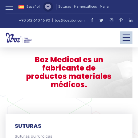
Español
Suturas
Hemostáticos
Malla
+90 312 640 16 90
|
boz@boztibbi.com
Boz Medical es un
fabricante de
productos materiales
médicos.
SUTURAS
Suturas quirúrgicas