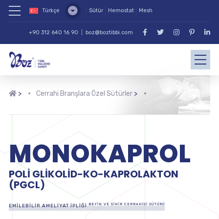
Türkçe
Sütür
Hemostat
Mesh
+90 312 640 16 90
|
boz@boztibbi.com
>
Cerrahi Branşlara Özel Sütürler
>
MONOKAPROL
POLI GLIKOLID-KO-KAPROLAKTON
(PGCL)
BEYIN VE SINIR CERRAHISI SÜTÜRÜ
EMILEBILIR AMELIYAT İPLIĞI