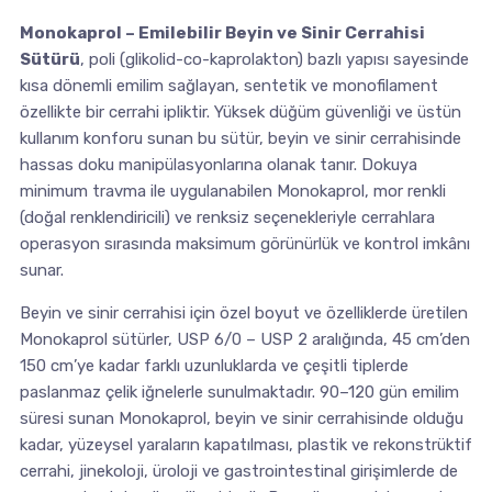
Monokaprol – Emilebilir Beyin ve Sinir Cerrahisi
Sütürü
, poli (glikolid-co-kaprolakton) bazlı yapısı sayesinde
kısa dönemli emilim sağlayan, sentetik ve monofilament
özellikte bir cerrahi ipliktir. Yüksek düğüm güvenliği ve üstün
kullanım konforu sunan bu sütür, beyin ve sinir cerrahisinde
hassas doku manipülasyonlarına olanak tanır. Dokuya
minimum travma ile uygulanabilen Monokaprol, mor renkli
(doğal renklendiricili) ve renksiz seçenekleriyle cerrahlara
operasyon sırasında maksimum görünürlük ve kontrol imkânı
sunar.
Beyin ve sinir cerrahisi için özel boyut ve özelliklerde üretilen
Monokaprol sütürler, USP 6/0 – USP 2 aralığında, 45 cm’den
150 cm’ye kadar farklı uzunluklarda ve çeşitli tiplerde
paslanmaz çelik iğnelerle sunulmaktadır. 90–120 gün emilim
süresi sunan Monokaprol, beyin ve sinir cerrahisinde olduğu
kadar, yüzeysel yaraların kapatılması, plastik ve rekonstrüktif
cerrahi, jinekoloji, üroloji ve gastrointestinal girişimlerde de