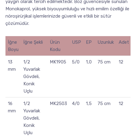
yaygın olarak tercih edilmektedir. Boz güvencesiyle sunulan
Monokaprol, yüksek biyouyumluluğu ve hızlı emilim özelliği ile
nöroşirürjikal işlemlerinizde güvenli ve etkili bir sütür
çözümüdür.
İğne
İğne Şekli
Ürün
USP
EP
Uzunluk
Adet
Boyu
Kodu
13
1/2
MK1905
5/0
1,0
75 cm
12
mm
Yuvarlak
Gövdeli,
Konik
Uçlu
16
1/2
MK2503
4/0
1,5
75 cm
12
mm
Yuvarlak
Gövdeli,
Konik
Uçlu