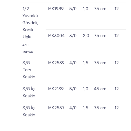
1/2
MK1989
5/0
1,0
75 cm
12
Yuvarlak
Gövdeli,
Konik
MK3004
3/0
2,0
75 cm
12
Uçlu
430
Mikron
3/8
MK2539
4/0
1,5
75 cm
12
Ters
Keskin
3/8 İç
MK2139
5/0
1,0
45 cm
12
Keskin
3/8 İç
MK2557
4/0
1,5
75 cm
12
Keskin