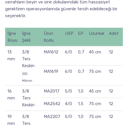
cerrahların beyin ve sinir dokularındaki tüm hassasiyet
gerektiren operasyonlarında güvenle tercih edebileceği bir
seçenektir.
İğne
İğne
Ürün
USP
EP
Uzunluk
Adet
Re
Boyu
Şekli
Kodu
13
3/8
MA1612
6/0
0,7
45 cm
12
Ma
mm
Ters
Keskin
MA1619
6/0
0,7
75 cm
12
Ma
330
Mikron
16
3/8
MA2017
5/0
1,0
45 cm
12
Ma
mm
Ters
MA2542
4/0
1,5
75 cm
12
Si
Keskin
19
3/8
MA2207
5/0
1,0
75 cm
12
Ma
mm
Ters