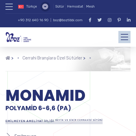
Türkçe
Sütür
Hemostat
Mesh
+90 312 640 16 90
|
boz@boztibbi.com
>
Cerrahi Branşlara Özel Sütürler
>
MONAMID
POLYAMID 6-6,6 (PA)
BEYIN VE SINIR CERRAHISI SÜTÜRÜ
EMILMEYEN AMELIYAT İPLIĞI