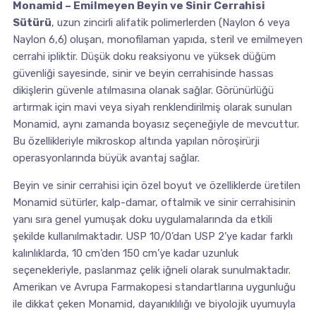
Monamid – Emilmeyen Beyin ve Sinir Cerrahisi
Sütürü
, uzun zincirli alifatik polimerlerden (Naylon 6 veya
Naylon 6,6) oluşan, monofilaman yapıda, steril ve emilmeyen
cerrahi ipliktir. Düşük doku reaksiyonu ve yüksek düğüm
güvenliği sayesinde, sinir ve beyin cerrahisinde hassas
dikişlerin güvenle atılmasına olanak sağlar. Görünürlüğü
artırmak için mavi veya siyah renklendirilmiş olarak sunulan
Monamid, aynı zamanda boyasız seçeneğiyle de mevcuttur.
Bu özellikleriyle mikroskop altında yapılan nöroşirürji
operasyonlarında büyük avantaj sağlar.
Beyin ve sinir cerrahisi için özel boyut ve özelliklerde üretilen
Monamid sütürler, kalp-damar, oftalmik ve sinir cerrahisinin
yanı sıra genel yumuşak doku uygulamalarında da etkili
şekilde kullanılmaktadır. USP 10/0’dan USP 2’ye kadar farklı
kalınlıklarda, 10 cm’den 150 cm’ye kadar uzunluk
seçenekleriyle, paslanmaz çelik iğneli olarak sunulmaktadır.
Amerikan ve Avrupa Farmakopesi standartlarına uygunluğu
ile dikkat çeken Monamid, dayanıklılığı ve biyolojik uyumuyla