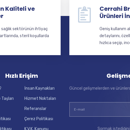
 Kaliteli ve
Cerrahi Br
er
Ürünleri İ
a sağlık sektörünün ihtiyaç
Geniş kullanım a
larında, steril koşullarda
detaylarını, özel
hızlıca seçip, inc
Hızlı Erişim
Gelişm
?
İnsan Kaynakları
Güncel gelişmelerden ve ürünler
 Taşları
Hizmet Noktaları
Referanslar
itikası
Çerez Politikası
Sormak istediğini
litikası
K.V.K. Kanunu