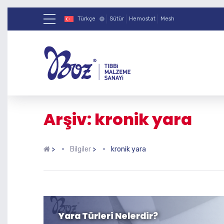
Türkçe
Sütür
Hemostat
Mesh
Arşiv: kronik yara
>
Bilgiler
>
kronik yara
Yara Türleri Nelerdir?