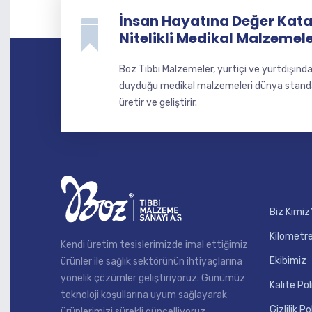
İnsan Hayatına Değer Katan
Nitelikli Medikal Malzemel
Boz Tıbbi Malzemeler, yurtiçi ve yurtdışınd
duyduğu medikal malzemeleri dünya standart
üretir ve geliştirir.
Biz Kimiz
Kilometre
Kendi üretim tesislerimizde imal ettiğimiz
Ekibimiz
ürünler ile sağlık sektörünün ihtiyaçlarına
yönelik çözümler geliştiriyoruz. Günümüz
Kalite Pol
teknoloji koşullarına uyum sağlayarak
Gizlilik Po
ürünlerimizi sürekli güncelliyoruz.