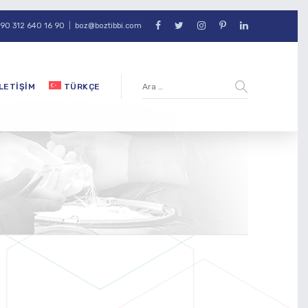
90 312 640 16 90
|
boz@boztibbi.com
İLETIŞIM
TÜRKÇE