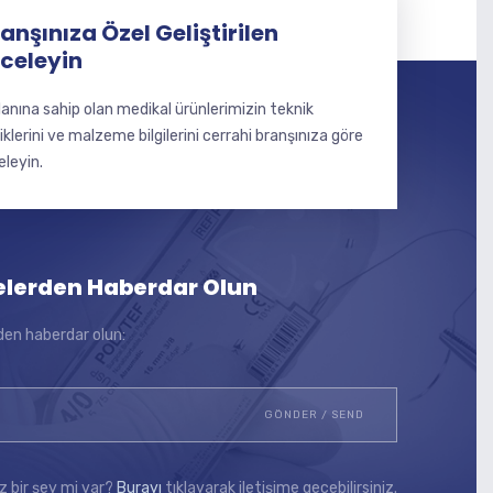
anşınıza Özel Geliştirilen
nceleyin
lanına sahip olan medikal ürünlerimizin teknik
liklerini ve malzeme bilgilerini cerrahi branşınıza göre
eleyin.
elerden Haberdar Olun
den haberdar olun:
z bir şey mi var?
Burayı
tıklayarak iletişime geçebilirsiniz.