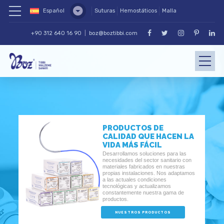
Español
Suturas
Hemostáticos
Malla
+90 312 640 16 90
|
boz@boztibbi.com
PRODUCTOS DE
CALIDAD QUE HACEN LA
VIDA MÁS FÁCIL
Desarrollamos soluciones para las
necesidades del sector sanitario con
materiales fabricados en nuestras
propias instalaciones. Nos adaptamos
a las actuales condiciones
tecnológicas y actualizamos
constantemente nuestra gama de
productos.
NUESTROS PRODUCTOS