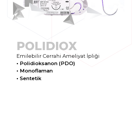
P
O
L
I
D
I
O
X
Emilebilir Cerrahi Ameliyat İpliği
• Polidioksanon (PDO)
• Monoflaman
• Sentetik