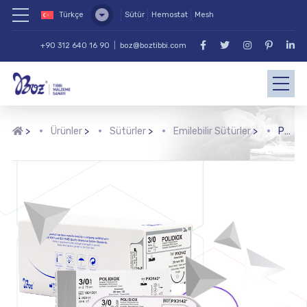
Türkçe
Sütür
Hemostat
Mesh
+90 312 640 16 90
|
boz@boztibbi.com
>
Ürünler
>
Sütürler
>
Emilebilir Sütürler
>
Polidiox