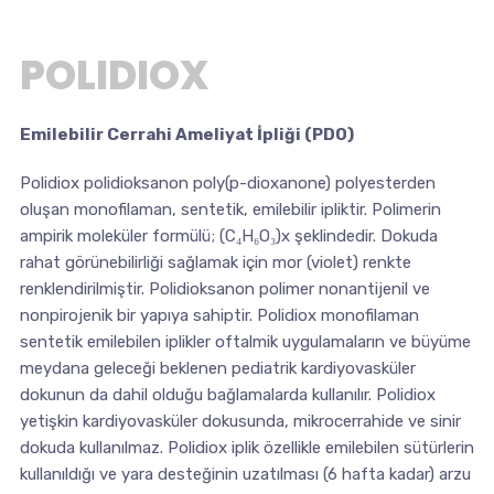
POLIDIOX
Emilebilir Cerrahi Ameliyat İpliği (PDO)
Polidiox polidioksanon poly(p-dioxanone) polyesterden
oluşan monofilaman, sentetik, emilebilir ipliktir. Polimerin
ampirik moleküler formülü; (C₄H₆O₃)x şeklindedir. Dokuda
rahat görünebilirliği sağlamak için mor (violet) renkte
renklendirilmiştir. Polidioksanon polimer nonantijenil ve
nonpirojenik bir yapıya sahiptir. Polidiox monofilaman
sentetik emilebilen iplikler oftalmik uygulamaların ve büyüme
meydana geleceği beklenen pediatrik kardiyovasküler
dokunun da dahil olduğu bağlamalarda kullanılır. Polidiox
yetişkin kardiyovasküler dokusunda, mikrocerrahide ve sinir
dokuda kullanılmaz. Polidiox iplik özellikle emilebilen sütürlerin
kullanıldığı ve yara desteğinin uzatılması (6 hafta kadar) arzu