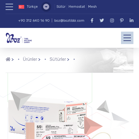
Türkçe
Sütür
Hemostat
Mesh
+90 312 640 16 90
|
boz@boztibbi.com
>
Ürünler
>
Sütürler
>