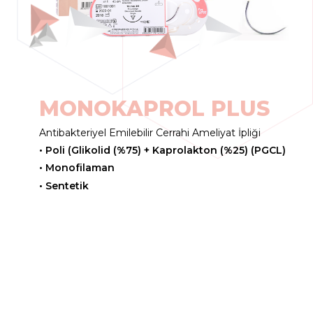
M
O
N
O
K
A
P
R
O
L
P
L
U
S
Antibakteriyel Emilebilir Cerrahi Ameliyat İpliği
• Poli (Glikolid (%75) + Kaprolakton (%25) (PGCL)
• Monofilaman
• Sentetik