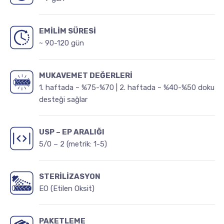
EMİLİM SÜRESİ
~ 90-120 gün
MUKAVEMET DEĞERLERİ
1. haftada ~ %75-%70 | 2. haftada ~ %40-%50 doku
desteği sağlar
USP – EP ARALIĞI
5/0 – 2 (metrik: 1-5)
STERİLİZASYON
EO (Etilen Oksit)
PAKETLEME