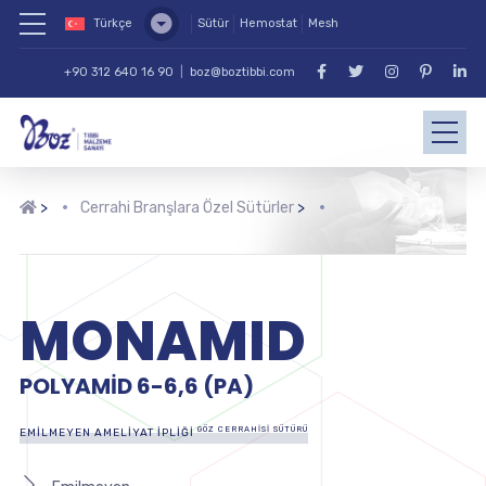
Türkçe
Sütür
Hemostat
Mesh
+90 312 640 16 90
|
boz@boztibbi.com
>
Cerrahi Branşlara Özel Sütürler
>
MONAMID
POLYAMID 6-6,6 (PA)
GÖZ CERRAHISI SÜTÜRÜ
EMILMEYEN AMELIYAT İPLIĞI