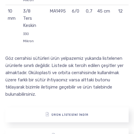
Mikron
10
3/8
MA1495
6/0
0,7
45 cm
12
mm
Ters
Keskin
330
Mikron
Göz cerrahisi sütürleri ürün yelpazemiz yukarıda listelenen
ürünlerle sınırlı değildir. Listede sık tercih edilen çeşitler yer
almaktadır. Oküloplasti ve orbita cerrahisinde kullanılmak
üzere farklı bir sütür ihtiyacınız varsa alttaki butonu
tıklayarak bizimle iletişime geçebilir ve ürün talebinde
bulunabilirsiniz.
ÜRÜN LİSTESİNİ İNDİR