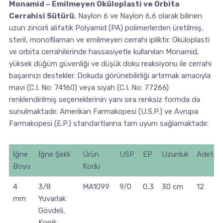
Monamid – Emilmeyen Oküloplasti ve Orbita
Cerrahisi Sütürü
, Naylon 6 ve Naylon 6,6 olarak bilinen
uzun zincirli alifatik Polyamid (PA) polimerlerden üretilmiş,
steril, monofilaman ve emilmeyen cerrahi ipliktir. Oküloplasti
ve orbita cerrahilerinde hassasiyetle kullanılan Monamid,
yüksek düğüm güvenliği ve düşük doku reaksiyonu ile cerrahi
başarınızı destekler. Dokuda görünebilirliği artırmak amacıyla
mavi (C.I. No: 74160) veya siyah (C.I. No: 77266)
renklendirilmiş seçeneklerinin yanı sıra renksiz formda da
sunulmaktadır. Amerikan Farmakopesi (U.S.P.) ve Avrupa
Farmakopesi (E.P.) standartlarına tam uyum sağlamaktadır.
İğne
İğne Şekli
Ürün
USP
EP
Uzunluk
Adet
Boyu
Kodu
4
3/8
MA1099
9/0
0,3
30 cm
12
mm
Yuvarlak
Gövdeli,
Konik