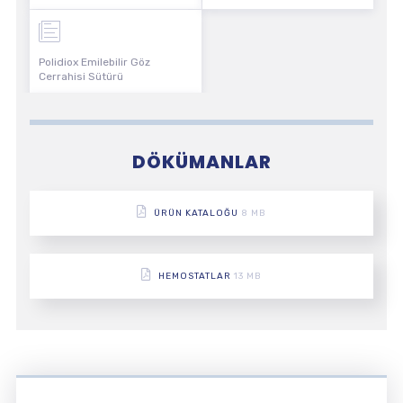
Polidiox Emilebilir Göz
Cerrahisi Sütürü
DÖKÜMANLAR
ÜRÜN KATALOĞU
8 MB
HEMOSTATLAR
13 MB