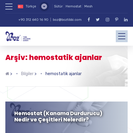
Türkçe
Sütür
Hemostat
Mesh
+90 312 640 16 90
|
boz@boztibbi.com
Arşiv: hemostatik ajanlar
>
Bilgiler
>
hemostatik ajanlar
Hemostat (Kanama Durdurucu)
Nedir ve Çeşitleri Nelerdir?