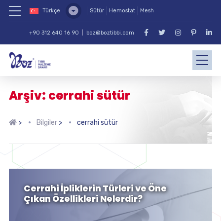
Türkçe
Sütür
Hemostat
Mesh
+90 312 640 16 90
|
boz@boztibbi.com
Arşiv: cerrahi sütür
>
Bilgiler
>
cerrahi sütür
Cerrahi İpliklerin Türleri ve Öne
Çıkan Özellikleri Nelerdir?