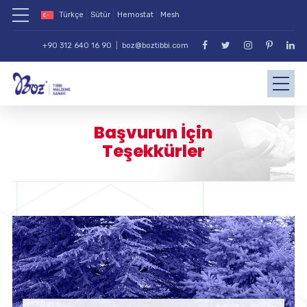
Türkçe
Sütür
Hemostat
Mesh
+90 312 640 16 90
|
boz@boztibbi.com
Başvurun İçin
Teşekkürler