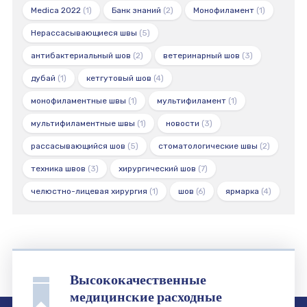
Medica 2022
(1)
Банк знаний
(2)
Монофиламент
(1)
Нерассасывающиеся швы
(5)
антибактериальный шов
(2)
ветеринарный шов
(3)
дубай
(1)
кетгутовый шов
(4)
монофиламентные швы
(1)
мультифиламент
(1)
мультифиламентные швы
(1)
новости
(3)
рассасывающийся шов
(5)
стоматологические швы
(2)
техника швов
(3)
хирургический шов
(7)
челюстно-лицевая хирургия
(1)
шов
(6)
ярмарка
(4)
Высококачественные
медицинские расходные