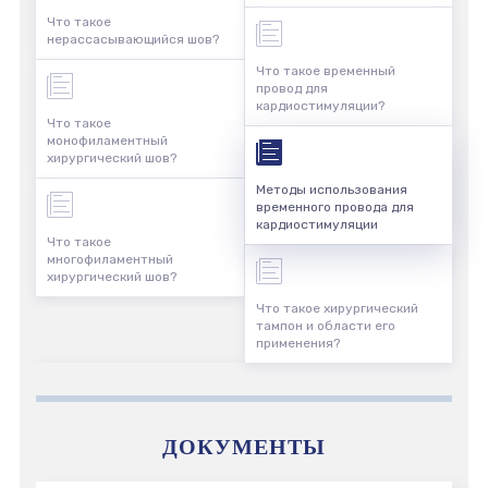
Что такое
нерассасывающийся шов?
Что такое временный
провод для
кардиостимуляции?
Что такое
монофиламентный
хирургический шов?
Методы использования
временного провода для
кардиостимуляции
Что такое
многофиламентный
хирургический шов?
Что такое хирургический
тампон и области его
применения?
ДОКУМЕНТЫ