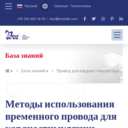
Русский
Шовные
Гемостатики
+90 312 640 16 90
|
boz@boztibbi.com
База знаний
>
База знаний
>
Провод для кардиостимулятора
>
Методы использования
временного провода для