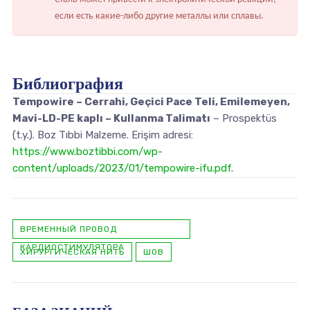
если есть какие-либо другие металлы или сплавы.
Библиография
Tempowire – Cerrahi, Geçici Pace Teli, Emilemeyen,
Mavi-LD-PE kaplı – Kullanma Talimatı
– Prospektüs
(t.y.). Boz Tıbbi Malzeme. Erişim adresi:
https://www.boztibbi.com/wp-
content/uploads/2023/01/tempowire-ifu.pdf
.
ВРЕМЕННЫЙ ПРОВОД
КАРДИОСТИМУЛЯТОРА
ХИРУРГИЧЕСКАЯ НИТЬ
ШОВ