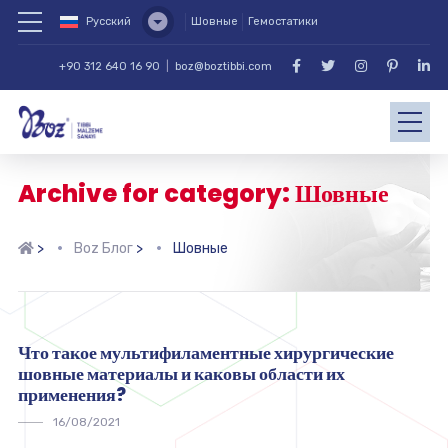
Русский
Шовные
Гемостатики
+90 312 640 16 90
|
boz@boztibbi.com
Archive for category: Шовные
>
Boz Блог
>
Шовные
Что такое мультифиламентные хирургические
шовные материалы и каковы области их
применения?
16/08/2021