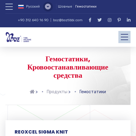
Русский
Шовные
Гемостатики
+90 312 640 16 90
|
boz@boztibbi.com
Гемостатики,
Кровоостанавливающие
средства
>
Продукты
>
Гемостатики
REOXCEL SIGMA KNIT