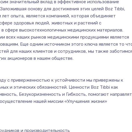
сим значительный вклад в эффективное использование
 Заложившая основу для достижения этих целей Boz Tıbbi,
и лет опыта, является компанией, которая объединяет
сфере здоровья людей, животных и растений с
в сфере высокотехнологичных медицинских материалов.
ии всех наших рынков медицинскими продукциями является
новациям. Еще одним источником этого ключа является то чт
стей для наших клиентов и сотрудников, мы также заботимс
гих акционеров в нашем обществе.
яду с приверженностью к устойчивости мы привержены к
ных и этических обязанностей. Ценности Boz Tıbbi как
вность, Безукоризненность и Гибкость, помогают направлят
 осуществление нашей миссии «Улучшения жизни»
рудников и производительность