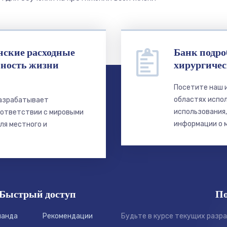
ские расходные
Банк подро
ность жизни
хирургичес
Посетите наш 
областях испол
разрабатывает
использования,
оответствии с мировыми
информации о 
ля местного и
Быстрый доступ
По
манда
Рекомендации
Будьте в курсе текущих разра