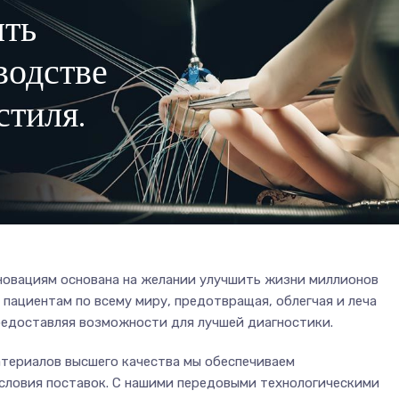
ыть
водстве
стиля.
новациям основана на желании улучшить жизни миллионов
 пациентам по всему миру, предотвращая, облегчая и леча
предоставляя возможности для лучшей диагностики.
териалов высшего качества мы обеспечиваем
ловия поставок. С нашими передовыми технологическими