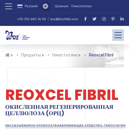
Русский
Шовные
Гемостатики
+90 312 640 16 90
|
boz@boztibbi.com
>
Продукты
>
Гемостатики
>
Reoxcel Fibril
REOXCEL FIBRIL
ОКИСЛЕННАЯ РЕГЕНЕРИРОВАННАЯ
ЦЕЛЛЮЛОЗА (ОРЦ)
РАССАСЫВАЕМОЕ КРОВООСТАНАВЛИВАЮЩЕЕ СРЕДСТВО, ГЕМОСТАТИК