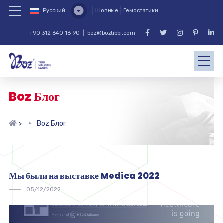
Русский
Шовные
Гемостатики
+90 312 640 16 90
|
boz@boztibbi.com
Boz Блог
>
Boz Блог
Мы были на выставке Medica 2022
05/12/2022