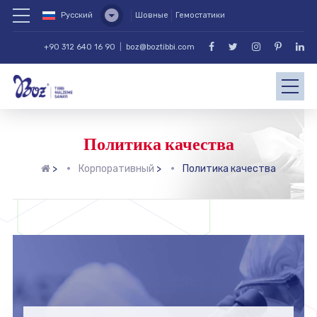
Русский
Шовные
Гемостатики
+90 312 640 16 90
|
boz@boztibbi.com
Политика качества
>
Корпоративный
>
Политика качества