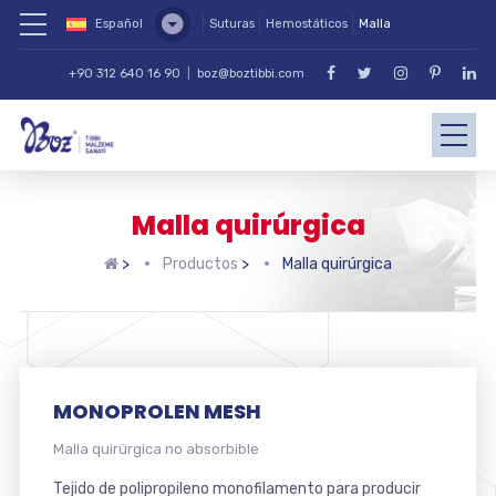
Español
Suturas
Hemostáticos
Malla
+90 312 640 16 90
|
boz@boztibbi.com
Malla quirúrgica
>
Productos
>
Malla quirúrgica
MONOPROLEN MESH
Malla quirúrgica no absorbible
Tejido de polipropileno monofilamento para producir