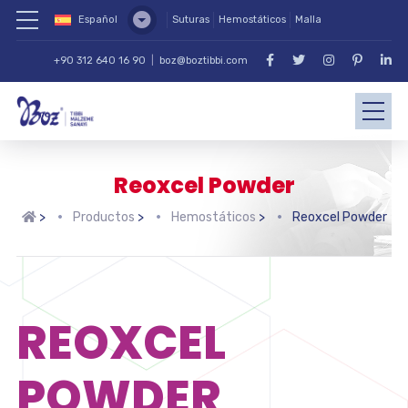
Español
Suturas
Hemostáticos
Malla
+90 312 640 16 90
|
boz@boztibbi.com
Reoxcel Powder
>
Productos
>
Hemostáticos
>
Reoxcel Powder
REOXCEL
POWDER