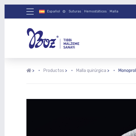
Español
Suturas
Hemostáticos
Malla
>
Productos
>
Malla quirúrgica
>
Monopro