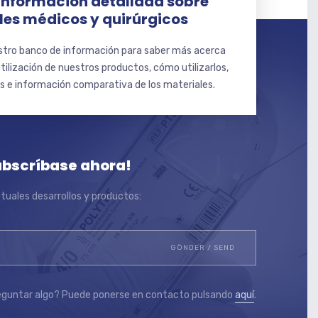
información detallada sobre
es médicos y quirúrgicos
tro banco de información para saber más acerca
utilización de nuestros productos, cómo utilizarlos,
os e información comparativa de los materiales.
ubscríbase ahora!
uales desarrollos y productos:
eguntar algo? Puede ponerse en contacto pulsando
aquí
.