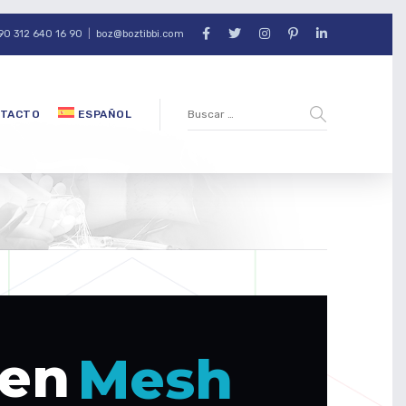
90 312 640 16 90
|
boz@boztibbi.com
TACTO
ESPAÑOL
e
n
M
e
s
h