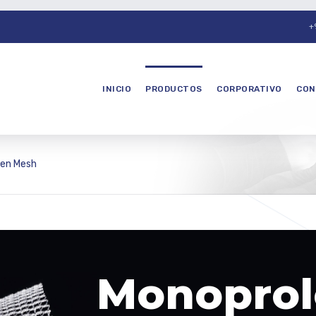
+
INICIO
PRODUCTOS
CORPORATIVO
CON
len Mesh
M
o
n
o
p
r
o
l