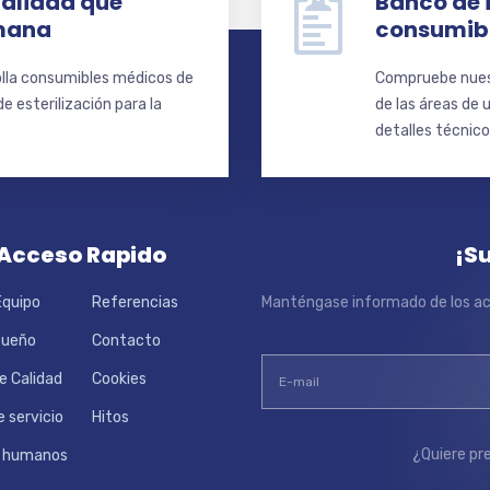
alidad que
Banco de 
umana
consumibl
olla consumibles médicos de
Compruebe nues
e esterilización para la
de las áreas de 
detalles técnic
Acceso Rapido
¡S
Equipo
Referencias
Manténgase informado de los act
Sueño
Contacto
de Calidad
Cookies
 servicio
Hitos
¿Quiere pr
s humanos