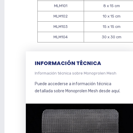
MLM101
8 x 15 cm
MLM102
10 x 15 cm
MLM103
15 x 15 cm
MLM104
30 x 30 cm
INFORMACIÓN TÉCNICA
Información técnica sobre Monoprolen Mesh
Puede accederse a información técnica
detallada sobre Monoprolen Mesh desde aquí.