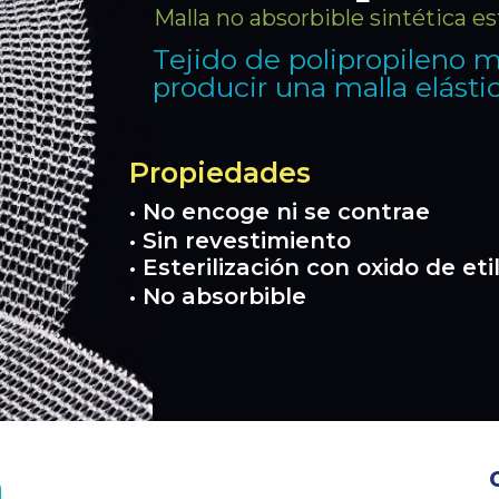
Malla no absorbible sintética es
Tejido de polipropileno 
producir una malla elásti
Propiedades
• No encoge ni se contrae
• Sin revestimiento
• Esterilización con oxido de et
• No absorbible
h