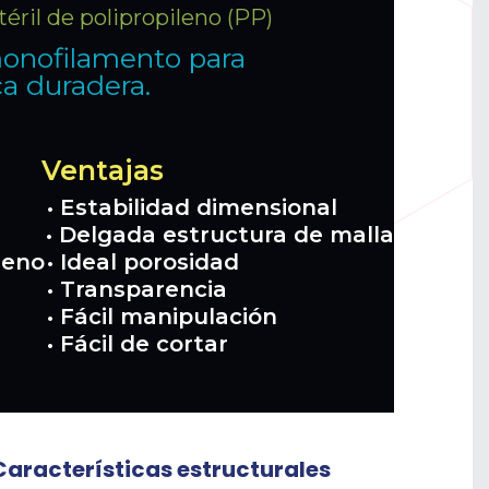
téril de polipropileno (PP)
monofilamento para
ca duradera.
Ventajas
• Estabilidad dimensional
• Delgada estructura de malla
ileno
• Ideal porosidad
• Transparencia
• Fácil manipulación
• Fácil de cortar
Características estructurales