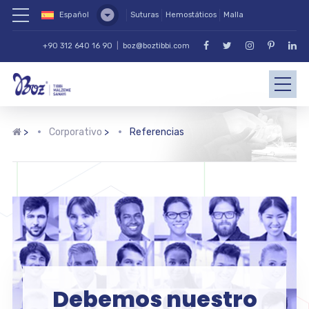
Español
Suturas
Hemostáticos
Malla
+90 312 640 16 90
|
boz@boztibbi.com
>
Corporativo
>
Referencias
Debemos nuestro