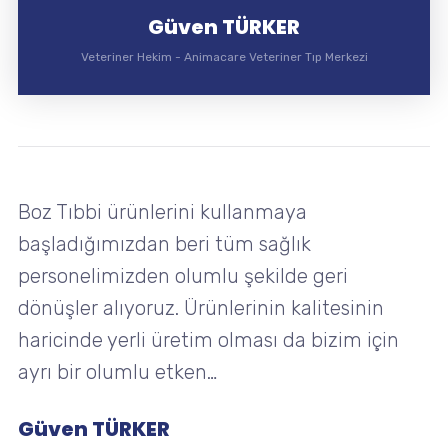
Güven TÜRKER
Veteriner Hekim
-
Animacare Veteriner Tıp Merkezi
Boz Tıbbi ürünlerini kullanmaya
başladığımızdan beri tüm sağlık
personelimizden olumlu şekilde geri
dönüşler alıyoruz. Ürünlerinin kalitesinin
haricinde yerli üretim olması da bizim için
ayrı bir olumlu etken…
Güven TÜRKER