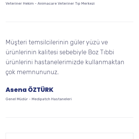
Veteriner Hekim
-
Animacare Veteriner Tıp Merkezi
Müşteri temsilcilerinin güler yüzü ve
ürünlerinin kalitesi sebebiyle Boz Tıbbi
ürünlerini hastanelerimizde kullanmaktan
çok memnununuz.
Asena ÖZTÜRK
Genel Müdür
-
Medipatch Hastaneleri