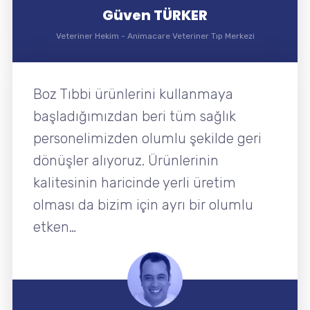
Güven TÜRKER
Veteriner Hekim
-
Animacare Veteriner Tıp Merkezi
Boz Tıbbi ürünlerini kullanmaya
başladığımızdan beri tüm sağlık
personelimizden olumlu şekilde geri
dönüşler alıyoruz. Ürünlerinin
kalitesinin haricinde yerli üretim
olması da bizim için ayrı bir olumlu
etken…