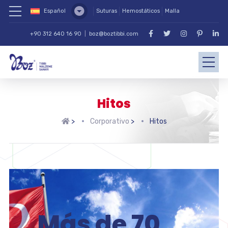
Español
Suturas
Hemostáticos
Malla
+90 312 640 16 90
|
boz@boztibbi.com
Hitos
>
Corporativo
>
Hitos
Más de 70