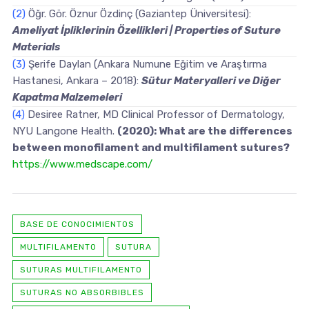
(2)
Öğr. Gör. Öznur Özdinç (Gaziantep Üniversitesi):
Ameliyat İpliklerinin Özellikleri | Properties of Suture
Materials
(3)
Şerife Daylan (Ankara Numune Eğitim ve Araştırma
Hastanesi, Ankara – 2018):
Sütur Materyalleri ve Diğer
Kapatma Malzemeleri
(4)
Desiree Ratner, MD Clinical Professor of Dermatology,
NYU Langone Health.
(2020): What are the differences
between monofilament and multifilament sutures?
https://www.medscape.com/
BASE DE CONOCIMIENTOS
MULTIFILAMENTO
SUTURA
SUTURAS MULTIFILAMENTO
SUTURAS NO ABSORBIBLES