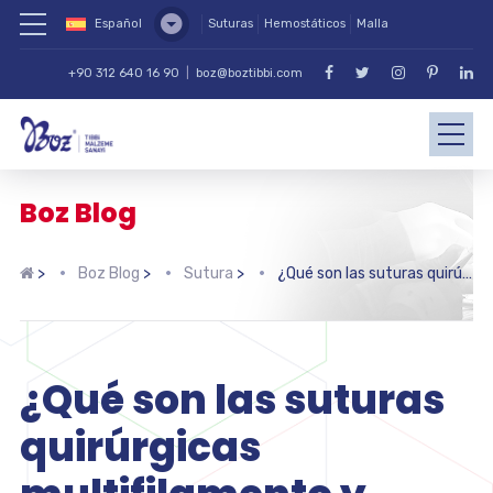
Español
Suturas
Hemostáticos
Malla
+90 312 640 16 90
|
boz@boztibbi.com
Boz Blog
>
Boz Blog
>
Sutura
>
¿Qué son las suturas quirúrgicas multifilamento y cuáles son sus áreas de uso?
¿Qué son las suturas
quirúrgicas