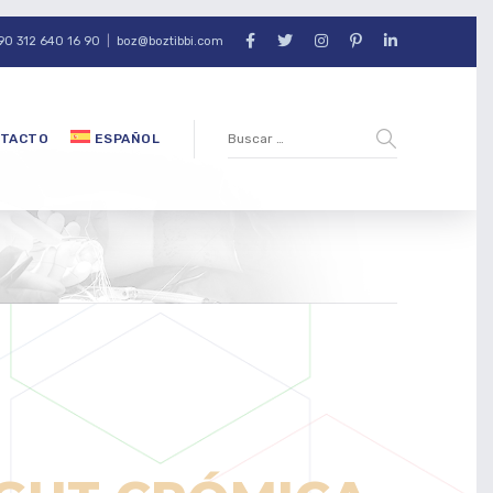
90 312 640 16 90
|
boz@boztibbi.com
TACTO
ESPAÑOL