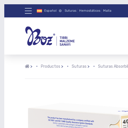
Español
Suturas
Hemostáticos
Malla
>
Productos
>
Suturas
>
Suturas Absorbi