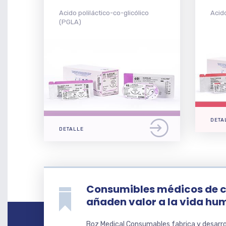
Acido poliláctico-co-glicólico
Acido
(PGLA)
DETA
DETALLE
Consumibles médicos de c
añaden valor a la vida h
Boz Medical Consumables fabrica y desarr