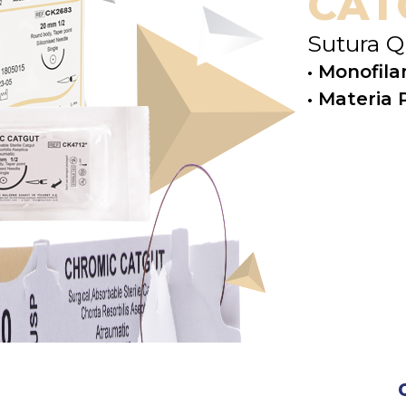
C
A
T
Sutura Q
• Monofil
• Materia