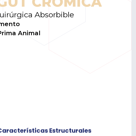
G
U
T
C
R
Ó
M
I
C
A
uirúrgica Absorbible
amento
 Prima Animal
Características Estructurales