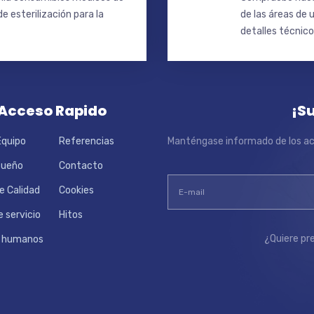
e esterilización para la
de las áreas de 
detalles técnic
Acceso Rapido
¡S
Equipo
Referencias
Manténgase informado de los act
Sueño
Contacto
de Calidad
Cookies
 servicio
Hitos
¿Quiere pr
s humanos