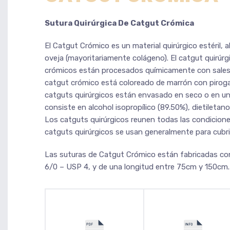
Sutura Quirúrgica De Catgut Crómica
El Catgut Crómico es un material quirúrgico estéril,
oveja (mayoritariamente colágeno). El catgut quirúrg
crómicos están procesados químicamente con sales 
catgut crómico está coloreado de marrón con pirogall
catguts quirúrgicos están envasado en seco o en un
consiste en alcohol isopropílico (89.50%), dietiletan
Los catguts quirúrgicos reunen todas las condicion
catguts quirúrgicos se usan generalmente para cubrir 
Las suturas de Catgut Crómico están fabricadas con
6/0 – USP 4, y de una longitud entre 75cm y 150cm.