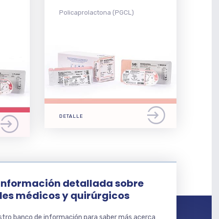
Policaprolactona (PGCL)
DETALLE
información detallada sobre
es médicos y quirúrgicos
tro banco de información para saber más acerca