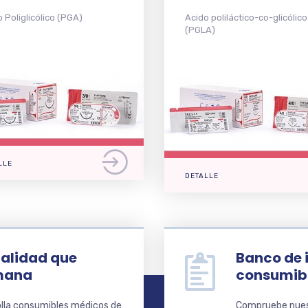
 Poliglicólico (PGA)
Acido poliláctico-co-glicólico
(PGLA)
LLE
DETALLE
alidad que
Banco de 
umana
consumibl
olla consumibles médicos de
Compruebe nues