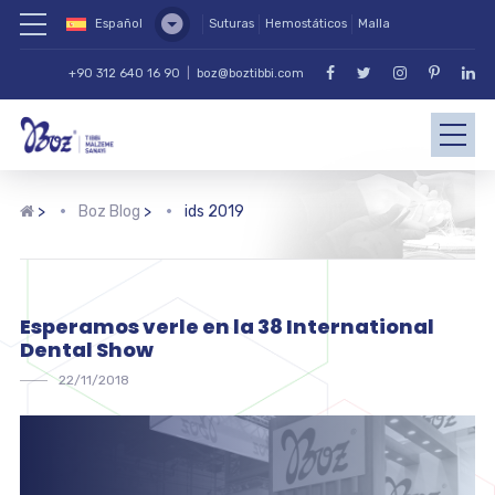
Español
Suturas
Hemostáticos
Malla
+90 312 640 16 90
|
boz@boztibbi.com
>
Boz Blog
>
ids 2019
Esperamos verle en la 38 International
Dental Show
22/11/2018