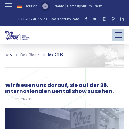
Deutsch
Nähte
Hämostyptikum
Netz
+90 312 640 16 90
|
boz@boztibbi.com
>
Boz Blog
>
ids 2019
Wir freuen uns darauf, Sie auf der 38.
Internationalen Dental Show zu sehen.
22/11/2018