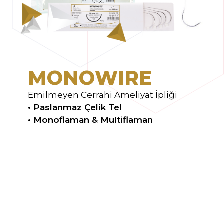
M
O
N
O
W
I
R
E
Emilmeyen Cerrahi Ameliyat İpliği
• Paslanmaz Çelik Tel
• Monoflaman & Multiflaman