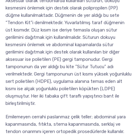
Aksesuar olarak tendonlarda kullanılan süturun, dokuyu
kesmesini önlemek için destek olarak polipropilen (PP)
düğme kullanılmaktadır. Düğmenin de yer aldığı bu sete
“Tendon Kit”i denilmektedir. Yuvarlatılmış taraf düğmenin
üst kısmıdır. Düz kısım ise deriye temasla oluşan sütur
gerilimini dağıtmak için kullanılmalıdır. Süturun dokuyu
kesmesini önlemek ve abdominal kapamalarda sütur
gerilimini dağıtmak için destek olarak kullanılan bir diğer
aksesuar ise polietilen (PE) gergi tamponudur. Gergi
tamponunun da yer aldığı bu kite ”Sütur Tutucu” adı
verilmektedir. Gergi tamponunun üst kısmı yüksek yoğunluklu
sert polietilen (HDPE), uygulama alanına temas eden alt
kısmı ise alçak yoğunluklu polietilen köpükten (LDPE)
oluşmuştur. Her iki tabaka çift taraflı yapıştırıcı bant ile
birleştirilmiştir.
Emilemeyen cerrahi paslanmaz çelik teller; abdominal yara
kapanmasında, fıtıkta, sterna kapanmasında, serklaj ve
tendon onarımını içeren ortopedik prosedürlerde kullanılır.